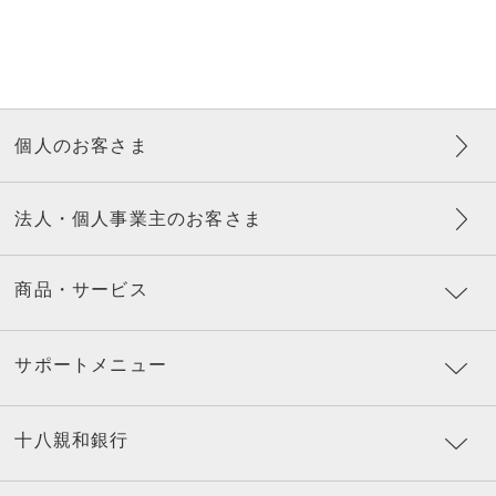
来店のご予約をお願いします。
来店予約する
個人のお客さま
窓口での口座開設時に必要な主な資料
＜法人＞
法人・個人事業主のお客さま
[公的書類]
(1) 法人の履歴事項全部証明書（発行後3ヶ月以内のも
の）
商品・サービス
(2) 法人の印鑑証明書（発行後3ヶ月以内のもの）
(3) 取引担当者（ご来店者）の方の公的な本人確認資料
(4) （取引担当者の方が外国人のお客さまの場合）在留
サポートメニュー
カード
(5) 代表者、実質的支配者の方の公的な本人確認資料
（写し）
十八親和銀行
(6) （代表者、実質的支配者の方が外国人のお客さまの
場合）在留カード（写し）
在留カードを所有していない場合は、パスポート