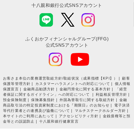
十八親和銀行公式SNSアカウント
（写し）
※ (1)～(4)はいずれも原本をお持ちください。
[その他ご提出いただく資料]]
(7) 事業内容がわかる資料（決算書、契約書、受注書、
請求書、会社案内等）
ふくおかフィナンシャルグループ(FFG)
(8) （許認可、届出が必要な業種の場合）許認可証、届
公式SNSアカウント
出書、（申請中の場合）申請書（写し）
(9) 取引時確認事項申告書（当行制定の書式にご記入く
ださい）
(10) 口座開設依頼書（法人用①、②）（当行制定の書式
にご記入ください）
(11) （外国為替取引を予定されている場合）外国為替取
お客さま本位の業務運営取組⽅針/取組状況（成果指標【KPI】）
顧客
保護等管理方針
カスタマーハラスメントへの対応について
個人情報
引シート（当行制定の書式 にご記入ください）
保護宣言
金融商品勧誘方針
金融円滑化に関する基本方針
「経営
者保証に関するガイドライン」への対応について
利益相反管理方針
預金保険制度
保険募集指針
外国為替取引に関する取組方針
金融
商品取引法の特定投資家制度における『期限日』のお知らせ
電子決済
＜個人事業主＞
等代行業者との連携及び協働について
マルチステークホルダー方針
[公的書類]
本サイトのご利用にあたって
アクセシビリティ方針
金銭債権等と預
金等との誤認防止
十八親和銀行健康宣言
(1)ご本人さまの公的な本人確認書類（原本）
(2) （外国人のお客さまの場合）在留カード（原本）