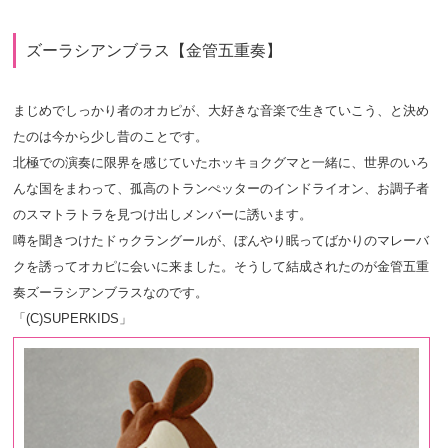
ズーラシアンブラス【金管五重奏】
まじめでしっかり者のオカピが、大好きな音楽で生きていこう、と決め
たのは今から少し昔のことです。
北極での演奏に限界を感じていたホッキョクグマと一緒に、世界のいろ
んな国をまわって、孤高のトランぺッターのインドライオン、お調子者
のスマトラトラを見つけ出しメンバーに誘います。
噂を聞きつけたドゥクラングールが、ぼんやり眠ってばかりのマレーバ
クを誘ってオカピに会いに来ました。そうして結成されたのが金管五重
奏ズーラシアンブラスなのです。
「(C)SUPERKIDS」