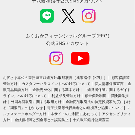
十八親和銀行公式SNSアカウント
ふくおかフィナンシャルグループ(FFG)
公式SNSアカウント
お客さま本位の業務運営取組⽅針/取組状況（成果指標【KPI】）
顧客保護等
管理方針
カスタマーハラスメントへの対応について
個人情報保護宣言
金
融商品勧誘方針
金融円滑化に関する基本方針
「経営者保証に関するガイド
ライン」への対応について
利益相反管理方針
預金保険制度
保険募集指
針
外国為替取引に関する取組方針
金融商品取引法の特定投資家制度におけ
る『期限日』のお知らせ
電子決済等代行業者との連携及び協働について
マ
ルチステークホルダー方針
本サイトのご利用にあたって
アクセシビリティ
方針
金銭債権等と預金等との誤認防止
十八親和銀行健康宣言