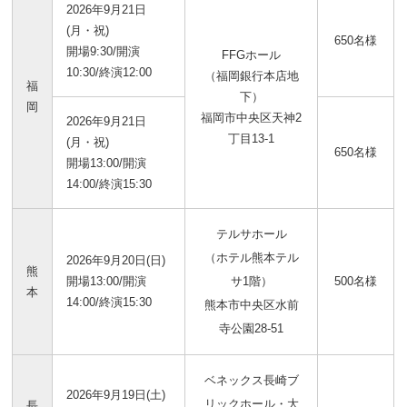
2026年9月21日
(月・祝)
650名様
開場9:30/開演
FFGホール
10:30/終演12:00
（福岡銀行本店地
福
下）
岡
福岡市中央区天神2
2026年9月21日
丁目13-1
(月・祝)
650名様
開場13:00/開演
14:00/終演15:30
テルサホール
（ホテル熊本テル
2026年9月20日(日)
熊
開場13:00/開演
サ1階）
500名様
本
14:00/終演15:30
熊本市中央区水前
寺公園28-51
ベネックス長崎ブ
2026年9月19日(土)
リックホール・大
長