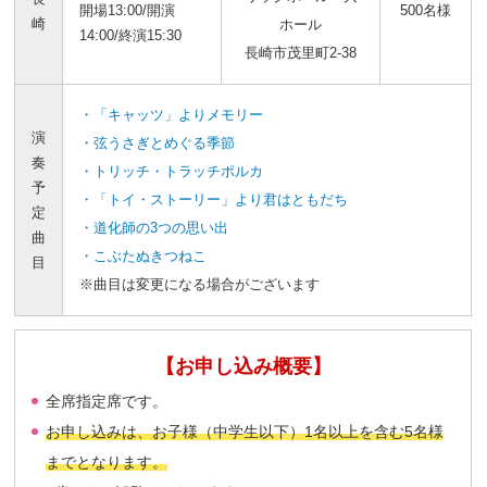
開場13:00/開演
500名様
崎
ホール
14:00/終演15:30
長崎市茂里町2-38
・「キャッツ」よりメモリー
演
・弦うさぎとめぐる季節
奏
・トリッチ・トラッチポルカ
予
・「トイ・ストーリー」より君はともだち
定
・道化師の3つの思い出
曲
・こぶたぬきつねこ
目
※曲目は変更になる場合がございます
【お申し込み概要】
全席指定席です。
お申し込みは、お子様（中学生以下）1名以上を含む5名様
までとなります。