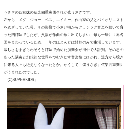
うさぎの四姉妹の弦楽四重奏団それが弦うさぎです。
左から、メグ、ジョー、ベス、エイミー。作曲家の父とバイオリニスト
をめざしていた母。その影響で小さい頃からクラシック音楽を聴いて育
った四姉妹でしたが、父親が作曲の旅に出てしまい、母も一緒に世界各
国をまわっているため、一年のほとんどは姉妹のみで生活しています。
寂しさをまぎらわそうと姉妹で始めた演奏会が街中で大評判。その息の
あった演奏と幻想的な世界をつむぎだす音楽性にひかれ、遠方から聴き
に来る人々も絶えなくなったとか。かくして「弦うさぎ」弦楽四重奏団
がうまれたのでした。
「(C)SUPERKIDS」