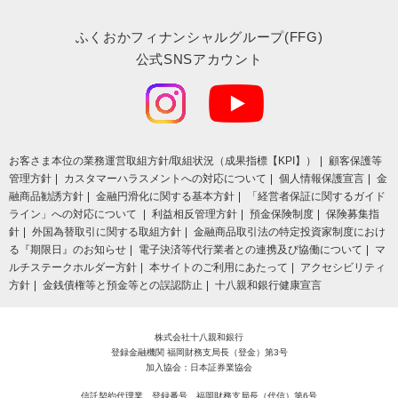
ふくおかフィナンシャルグループ(FFG)
公式SNSアカウント
お客さま本位の業務運営取組⽅針/取組状況（成果指標【KPI】）
顧客保護等
管理方針
カスタマーハラスメントへの対応について
個人情報保護宣言
金
融商品勧誘方針
金融円滑化に関する基本方針
「経営者保証に関するガイド
ライン」への対応について
利益相反管理方針
預金保険制度
保険募集指
針
外国為替取引に関する取組方針
金融商品取引法の特定投資家制度におけ
る『期限日』のお知らせ
電子決済等代行業者との連携及び協働について
マ
ルチステークホルダー方針
本サイトのご利用にあたって
アクセシビリティ
方針
金銭債権等と預金等との誤認防止
十八親和銀行健康宣言
株式会社十八親和銀行
登録金融機関 福岡財務支局長（登金）第3号
加入協会：日本証券業協会
信託契約代理業 登録番号 福岡財務支局長（代信）第6号