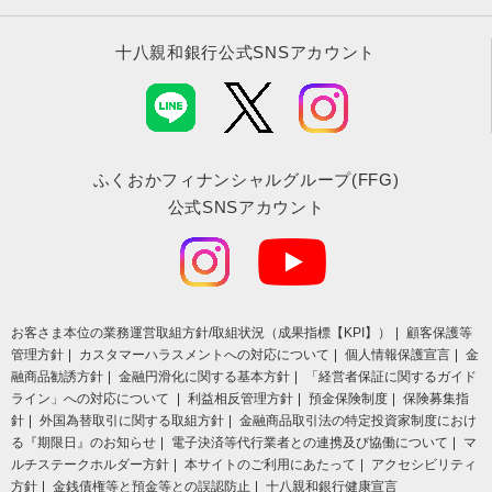
十八親和銀行公式SNSアカウント
ふくおかフィナンシャルグループ(FFG)
公式SNSアカウント
お客さま本位の業務運営取組⽅針/取組状況（成果指標【KPI】）
顧客保護等
管理方針
カスタマーハラスメントへの対応について
個人情報保護宣言
金
融商品勧誘方針
金融円滑化に関する基本方針
「経営者保証に関するガイド
ライン」への対応について
利益相反管理方針
預金保険制度
保険募集指
針
外国為替取引に関する取組方針
金融商品取引法の特定投資家制度におけ
る『期限日』のお知らせ
電子決済等代行業者との連携及び協働について
マ
ルチステークホルダー方針
本サイトのご利用にあたって
アクセシビリティ
方針
金銭債権等と預金等との誤認防止
十八親和銀行健康宣言