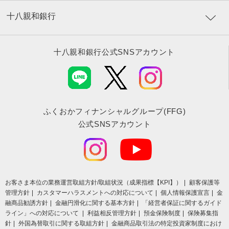
十八親和銀行
十八親和銀行公式SNSアカウント
ふくおかフィナンシャルグループ(FFG)
公式SNSアカウント
お客さま本位の業務運営取組⽅針/取組状況（成果指標【KPI】）
顧客保護等
管理方針
カスタマーハラスメントへの対応について
個人情報保護宣言
金
融商品勧誘方針
金融円滑化に関する基本方針
「経営者保証に関するガイド
ライン」への対応について
利益相反管理方針
預金保険制度
保険募集指
針
外国為替取引に関する取組方針
金融商品取引法の特定投資家制度におけ