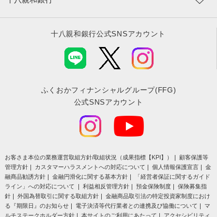
十八親和銀行公式SNSアカウント
ふくおかフィナンシャルグループ(FFG)
公式SNSアカウント
お客さま本位の業務運営取組⽅針/取組状況（成果指標【KPI】）
顧客保護等
管理方針
カスタマーハラスメントへの対応について
個人情報保護宣言
金
融商品勧誘方針
金融円滑化に関する基本方針
「経営者保証に関するガイド
ライン」への対応について
利益相反管理方針
預金保険制度
保険募集指
針
外国為替取引に関する取組方針
金融商品取引法の特定投資家制度におけ
る『期限日』のお知らせ
電子決済等代行業者との連携及び協働について
マ
ルチステークホルダー方針
本サイトのご利用にあたって
アクセシビリティ