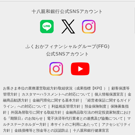
十八親和銀行公式SNSアカウント
ふくおかフィナンシャルグループ(FFG)
公式SNSアカウント
お客さま本位の業務運営取組⽅針/取組状況（成果指標【KPI】）
顧客保護等
管理方針
カスタマーハラスメントへの対応について
個人情報保護宣言
金
融商品勧誘方針
金融円滑化に関する基本方針
「経営者保証に関するガイド
ライン」への対応について
利益相反管理方針
預金保険制度
保険募集指
針
外国為替取引に関する取組方針
金融商品取引法の特定投資家制度におけ
る『期限日』のお知らせ
電子決済等代行業者との連携及び協働について
マ
ルチステークホルダー方針
本サイトのご利用にあたって
アクセシビリティ
方針
金銭債権等と預金等との誤認防止
十八親和銀行健康宣言