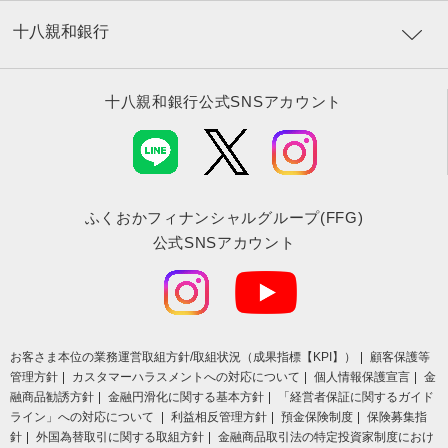
十八親和銀行
十八親和銀行公式SNSアカウント
ふくおかフィナンシャルグループ(FFG)
公式SNSアカウント
お客さま本位の業務運営取組⽅針/取組状況（成果指標【KPI】）
顧客保護等
管理方針
カスタマーハラスメントへの対応について
個人情報保護宣言
金
融商品勧誘方針
金融円滑化に関する基本方針
「経営者保証に関するガイド
ライン」への対応について
利益相反管理方針
預金保険制度
保険募集指
針
外国為替取引に関する取組方針
金融商品取引法の特定投資家制度におけ