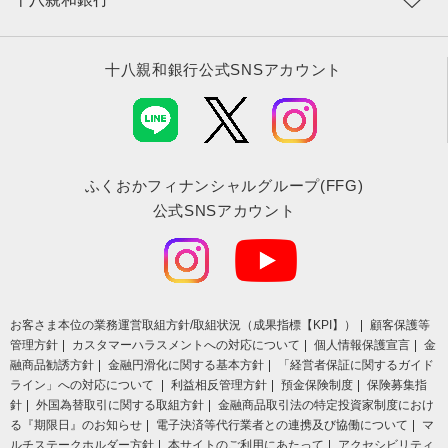
十八親和銀行公式SNSアカウント
ふくおかフィナンシャルグループ(FFG)
公式SNSアカウント
お客さま本位の業務運営取組⽅針/取組状況（成果指標【KPI】）
顧客保護等
管理方針
カスタマーハラスメントへの対応について
個人情報保護宣言
金
融商品勧誘方針
金融円滑化に関する基本方針
「経営者保証に関するガイド
ライン」への対応について
利益相反管理方針
預金保険制度
保険募集指
針
外国為替取引に関する取組方針
金融商品取引法の特定投資家制度におけ
る『期限日』のお知らせ
電子決済等代行業者との連携及び協働について
マ
ルチステークホルダー方針
本サイトのご利用にあたって
アクセシビリティ