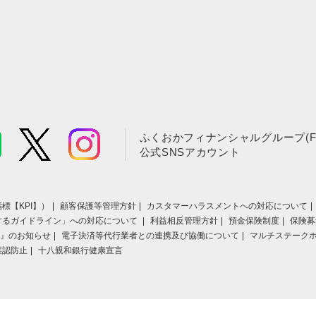
ふくおかフィナンシャルグループ(F
公式SNSアカウント
標【KPI】）
顧客保護等管理方針
カスタマーハラスメントへの対応について
するガイドライン」への対応について
利益相反管理方針
預金保険制度
保険募
』のお知らせ
電子決済等代行業者との連携及び協働について
マルチステーク
誤認防止
十八親和銀行健康宣言