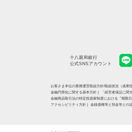
十八親和銀行
公式SNSアカウント
お客さま本位の業務運営取組⽅針/取組状況（成果指
金融円滑化に関する基本方針
「経営者保証に関
金融商品取引法の特定投資家制度における『期限日
アクセシビリティ方針
金銭債権等と預金等との