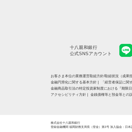
十八親和銀行
公式SNSアカウント
お客さま本位の業務運営取組⽅針/取組状況（成果指
金融円滑化に関する基本方針
「経営者保証に関
金融商品取引法の特定投資家制度における『期限日
アクセシビリティ方針
金銭債権等と預金等との
株式会社十八親和銀行
登録金融機関 福岡財務支局長（登金）第3号
加入協会：日本