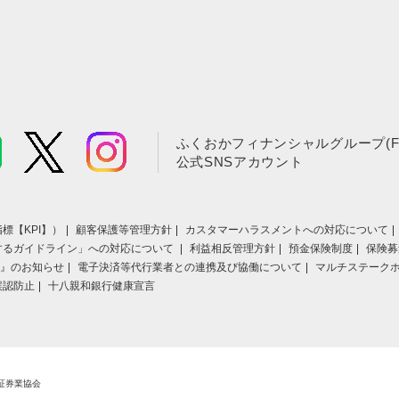
ふくおかフィナンシャルグループ(F
公式SNSアカウント
標【KPI】）
顧客保護等管理方針
カスタマーハラスメントへの対応について
するガイドライン」への対応について
利益相反管理方針
預金保険制度
保険募
』のお知らせ
電子決済等代行業者との連携及び協働について
マルチステーク
誤認防止
十八親和銀行健康宣言
証券業協会