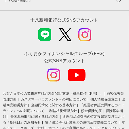
十八親和銀行公式SNSアカウント
ふくおかフィナンシャルグループ(FFG)
公式SNSアカウント
お客さま本位の業務運営取組⽅針/取組状況（成果指標【KPI】）
顧客保護等
管理方針
カスタマーハラスメントへの対応について
個人情報保護宣言
金
融商品勧誘方針
金融円滑化に関する基本方針
「経営者保証に関するガイド
ライン」への対応について
利益相反管理方針
預金保険制度
保険募集指
針
外国為替取引に関する取組方針
金融商品取引法の特定投資家制度におけ
る『期限日』のお知らせ
電子決済等代行業者との連携及び協働について
マ
ルチステークホルダー方針
本サイトのご利用にあたって
アクセシビリティ