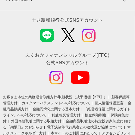
十八親和銀行公式SNSアカウント
ふくおかフィナンシャルグループ(FFG)
公式SNSアカウント
お客さま本位の業務運営取組⽅針/取組状況（成果指標【KPI】）
顧客保護等
管理方針
カスタマーハラスメントへの対応について
個人情報保護宣言
金
融商品勧誘方針
金融円滑化に関する基本方針
「経営者保証に関するガイド
ライン」への対応について
利益相反管理方針
預金保険制度
保険募集指
針
外国為替取引に関する取組方針
金融商品取引法の特定投資家制度におけ
る『期限日』のお知らせ
電子決済等代行業者との連携及び協働について
マ
ルチステークホルダー方針
本サイトのご利用にあたって
アクセシビリティ