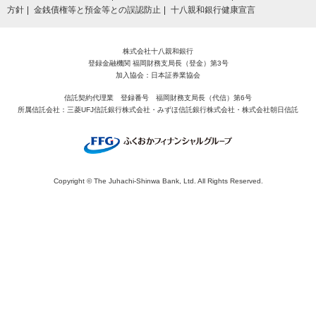
方針
金銭債権等と預金等との誤認防止
十八親和銀行健康宣言
株式会社十八親和銀行
登録金融機関 福岡財務支局長（登金）第3号
加入協会：日本証券業協会
信託契約代理業 登録番号 福岡財務支局長（代信）第6号
所属信託会社：三菱UFJ信託銀行株式会社・みずほ信託銀行株式会社・株式会社朝日信託
Copyright © The Juhachi‐Shinwa Bank, Ltd. All Rights Reserved.