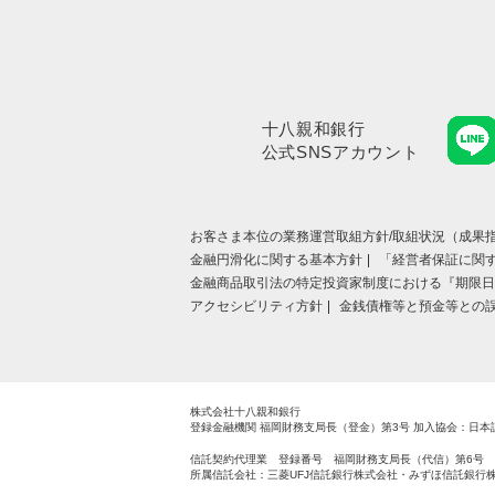
十八親和銀行
公式SNSアカウント
お客さま本位の業務運営取組⽅針/取組状況（成果指
金融円滑化に関する基本方針
「経営者保証に関
金融商品取引法の特定投資家制度における『期限日
アクセシビリティ方針
金銭債権等と預金等との
株式会社十八親和銀行
登録金融機関 福岡財務支局長（登金）第3号
加入協会：日本
信託契約代理業 登録番号 福岡財務支局長（代信）第6号
所属信託会社：三菱UFJ信託銀行株式会社・みずほ信託銀行