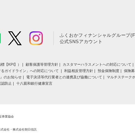
ふくおかフィナンシャルグループ(F
公式SNSアカウント
標【KPI】）
顧客保護等管理方針
カスタマーハラスメントへの対応について
するガイドライン」への対応について
利益相反管理方針
預金保険制度
保険募
』のお知らせ
電子決済等代行業者との連携及び協働について
マルチステーク
誤認防止
十八親和銀行健康宣言
証券業協会
株式会社・株式会社朝日信託