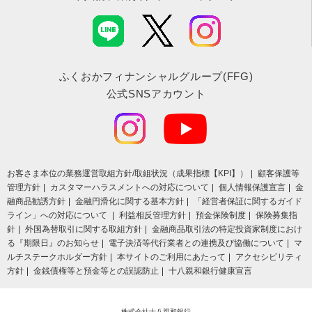
ふくおかフィナンシャルグループ(FFG)
公式SNSアカウント
お客さま本位の業務運営取組⽅針/取組状況（成果指標【KPI】）
顧客保護等
管理方針
カスタマーハラスメントへの対応について
個人情報保護宣言
金
融商品勧誘方針
金融円滑化に関する基本方針
「経営者保証に関するガイド
ライン」への対応について
利益相反管理方針
預金保険制度
保険募集指
針
外国為替取引に関する取組方針
金融商品取引法の特定投資家制度におけ
る『期限日』のお知らせ
電子決済等代行業者との連携及び協働について
マ
ルチステークホルダー方針
本サイトのご利用にあたって
アクセシビリティ
方針
金銭債権等と預金等との誤認防止
十八親和銀行健康宣言
株式会社十八親和銀行