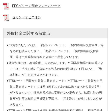
FFGグリーン預金フレームワーク
セカンドオピニオン
外貨預金に関する留意点
●ご検討にあたっては、「商品パンフレット」「契約締結前交付書面」等
を必ずお読みください。「商品パンフレット」「契約締結前交付書
面」等は十八親和銀行本支店等にご用意しています。
●外貨預金には、為替変動リスクがあります。外国為替相場の動向等によ
っては、払戻し時の円貨額がお預入れ時の円貨額を下回るなど、「元
本割れ」が生じるリスクがあります。
●TTSレート（円貨から外貨に替えるレート）とTTBレート（外貨から円
貨に替えるレート）には差（米ドルであれば1米ドルあたり最大2円）
がありますので、外国為替相場に変動がない場合でも、払戻し時の円
貨額がお預入れ時の円貨額を下回り、「元本割れ」が生じるリスクが
あります。
●TTSレートとTTBレートの差は往復の為替手数料に相当し、相場公表通