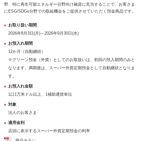
野、特に再生可能エネルギー分野向け融資に充当することで、お客さま
にESG/SDGs分野での取組機会をご提供させていただく預金商品です。
お取り扱い期間
2026年8月3日(月)～2026年9月30日(水)
お預入れ期間
12か月（自動継続）
※グリーン預金（外貨）としてのお取扱いは、初回の預入期間のみと
なります。満期後は、スーパー外貨定期預金として自動継続となりま
す。
お預入れ金額
1口1万米ドル以上、1補助通貨単位
対象
法人のお客さま
適用金利
店頭に表示するスーパー外貨定期預金の利率
商品チラシ