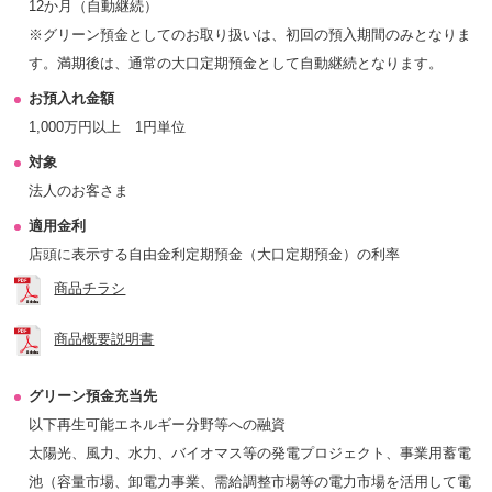
12か月（自動継続）
※グリーン預金としてのお取り扱いは、初回の預入期間のみとなりま
す。満期後は、通常の大口定期預金として自動継続となります。
お預入れ金額
1,000万円以上 1円単位
対象
法人のお客さま
適用金利
店頭に表示する自由金利定期預金（大口定期預金）の利率
商品チラシ
商品概要説明書
グリーン預金充当先
以下再生可能エネルギー分野等への融資
太陽光、風力、水力、バイオマス等の発電プロジェクト、事業用蓄電
池（容量市場、卸電力事業、需給調整市場等の電力市場を活用して電