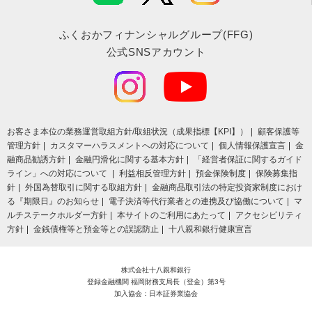
ふくおかフィナンシャルグループ(FFG)
公式SNSアカウント
お客さま本位の業務運営取組⽅針/取組状況（成果指標【KPI】）
顧客保護等
管理方針
カスタマーハラスメントへの対応について
個人情報保護宣言
金
融商品勧誘方針
金融円滑化に関する基本方針
「経営者保証に関するガイド
ライン」への対応について
利益相反管理方針
預金保険制度
保険募集指
針
外国為替取引に関する取組方針
金融商品取引法の特定投資家制度におけ
る『期限日』のお知らせ
電子決済等代行業者との連携及び協働について
マ
ルチステークホルダー方針
本サイトのご利用にあたって
アクセシビリティ
方針
金銭債権等と預金等との誤認防止
十八親和銀行健康宣言
株式会社十八親和銀行
登録金融機関 福岡財務支局長（登金）第3号
加入協会：日本証券業協会