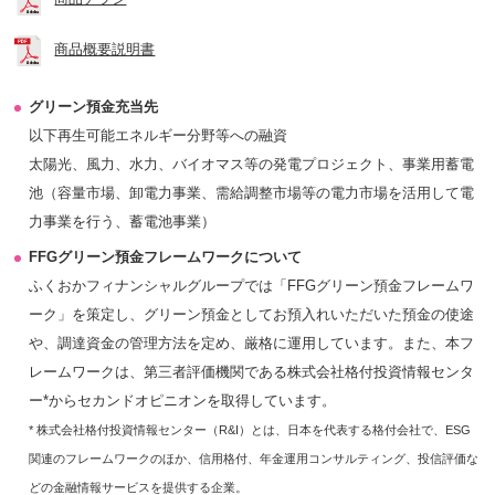
商品概要説明書
グリーン預金充当先
以下再生可能エネルギー分野等への融資
太陽光、風力、水力、バイオマス等の発電プロジェクト、事業用蓄電
池（容量市場、卸電力事業、需給調整市場等の電力市場を活用して電
力事業を行う、蓄電池事業）
FFGグリーン預金フレームワークについて
ふくおかフィナンシャルグループでは「FFGグリーン預金フレームワ
ーク」を策定し、グリーン預金としてお預入れいただいた預金の使途
や、調達資金の管理方法を定め、厳格に運用しています。また、本フ
レームワークは、第三者評価機関である株式会社格付投資情報センタ
ー*からセカンドオピニオンを取得しています。
* 株式会社格付投資情報センター（R&I）とは、日本を代表する格付会社で、ESG
関連のフレームワークのほか、信用格付、年金運用コンサルティング、投信評価な
どの金融情報サービスを提供する企業。