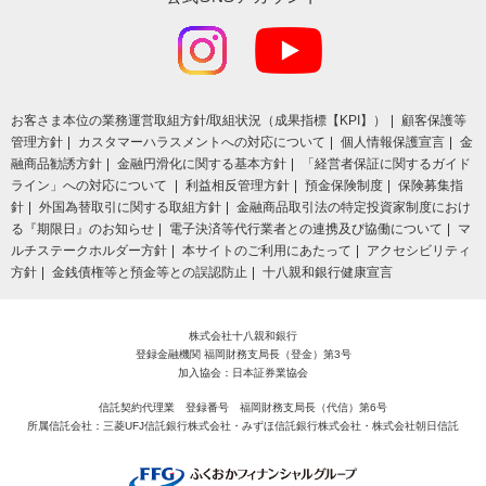
お客さま本位の業務運営取組⽅針/取組状況（成果指標【KPI】）
顧客保護等
管理方針
カスタマーハラスメントへの対応について
個人情報保護宣言
金
融商品勧誘方針
金融円滑化に関する基本方針
「経営者保証に関するガイド
ライン」への対応について
利益相反管理方針
預金保険制度
保険募集指
針
外国為替取引に関する取組方針
金融商品取引法の特定投資家制度におけ
る『期限日』のお知らせ
電子決済等代行業者との連携及び協働について
マ
ルチステークホルダー方針
本サイトのご利用にあたって
アクセシビリティ
方針
金銭債権等と預金等との誤認防止
十八親和銀行健康宣言
株式会社十八親和銀行
登録金融機関 福岡財務支局長（登金）第3号
加入協会：日本証券業協会
信託契約代理業 登録番号 福岡財務支局長（代信）第6号
所属信託会社：三菱UFJ信託銀行株式会社・みずほ信託銀行株式会社・株式会社朝日信託