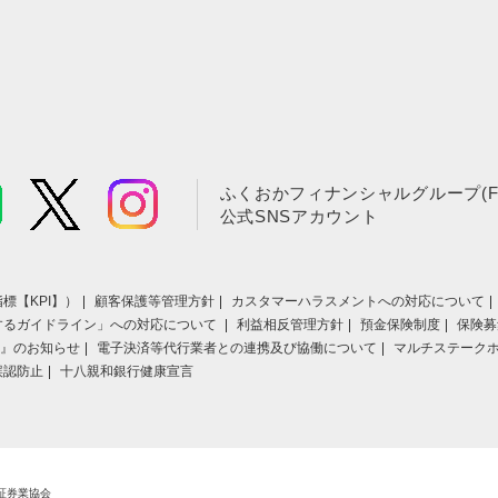
ふくおかフィナンシャルグループ(F
公式SNSアカウント
標【KPI】）
顧客保護等管理方針
カスタマーハラスメントへの対応について
するガイドライン」への対応について
利益相反管理方針
預金保険制度
保険募
』のお知らせ
電子決済等代行業者との連携及び協働について
マルチステーク
誤認防止
十八親和銀行健康宣言
証券業協会