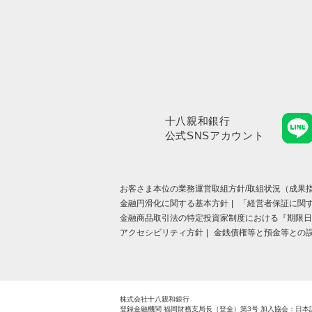
十八親和銀行
公式SNSアカウント
お客さま本位の業務運営取組⽅針/取組状況（成果指
金融円滑化に関する基本方針
「経営者保証に関
金融商品取引法の特定投資家制度における『期限日
アクセシビリティ方針
金銭債権等と預金等との
株式会社十八親和銀行
登録金融機関 福岡財務支局長（登金）第3号
加入協会：日本