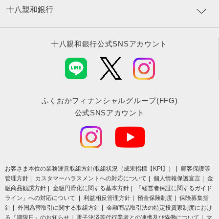
十八親和銀行
十八親和銀行公式SNSアカウント
ふくおかフィナンシャルグループ(FFG)
公式SNSアカウント
お客さま本位の業務運営取組⽅針/取組状況（成果指標【KPI】）
顧客保護等
管理方針
カスタマーハラスメントへの対応について
個人情報保護宣言
金
融商品勧誘方針
金融円滑化に関する基本方針
「経営者保証に関するガイド
ライン」への対応について
利益相反管理方針
預金保険制度
保険募集指
針
外国為替取引に関する取組方針
金融商品取引法の特定投資家制度におけ
る『期限日』のお知らせ
電子決済等代行業者との連携及び協働について
マ