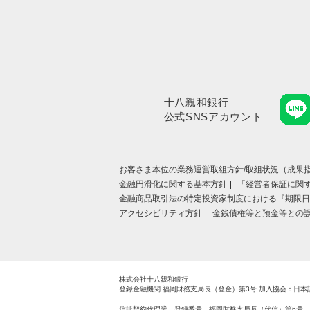
十八親和銀行
公式SNSアカウント
お客さま本位の業務運営取組⽅針/取組状況（成果指
金融円滑化に関する基本方針
「経営者保証に関
金融商品取引法の特定投資家制度における『期限日
アクセシビリティ方針
金銭債権等と預金等との
株式会社十八親和銀行
登録金融機関 福岡財務支局長（登金）第3号
加入協会：日本
信託契約代理業 登録番号 福岡財務支局長（代信）第6号