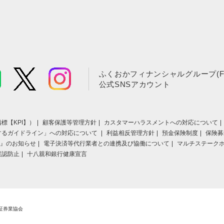
ふくおかフィナンシャルグループ(F
公式SNSアカウント
標【KPI】）
顧客保護等管理方針
カスタマーハラスメントへの対応について
するガイドライン」への対応について
利益相反管理方針
預金保険制度
保険募
』のお知らせ
電子決済等代行業者との連携及び協働について
マルチステーク
誤認防止
十八親和銀行健康宣言
証券業協会