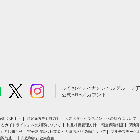
ふくおかフィナンシャルグループ(F
公式SNSアカウント
標【KPI】）
顧客保護等管理方針
カスタマーハラスメントへの対応について
するガイドライン」への対応について
利益相反管理方針
預金保険制度
保険募
』のお知らせ
電子決済等代行業者との連携及び協働について
マルチステーク
誤認防止
十八親和銀行健康宣言