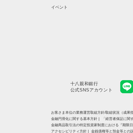
イベント
十八親和銀行
公式SNSアカウント
お客さま本位の業務運営取組⽅針/取組状況（成果指
金融円滑化に関する基本方針
「経営者保証に関
金融商品取引法の特定投資家制度における『期限日
アクセシビリティ方針
金銭債権等と預金等との