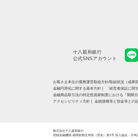
十八親和銀行
公式SNSアカウント
お客さま本位の業務運営取組⽅針/取組状況（成果指
金融円滑化に関する基本方針
「経営者保証に関
金融商品取引法の特定投資家制度における『期限日
アクセシビリティ方針
金銭債権等と預金等との
株式会社十八親和銀行
登録金融機関 福岡財務支局長（登金）第3号
加入協会：日本