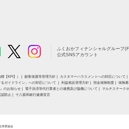
ふくおかフィナンシャルグループ(F
公式SNSアカウント
標【KPI】）
顧客保護等管理方針
カスタマーハラスメントへの対応について
するガイドライン」への対応について
利益相反管理方針
預金保険制度
保険募
』のお知らせ
電子決済等代行業者との連携及び協働について
マルチステーク
誤認防止
十八親和銀行健康宣言
証券業協会