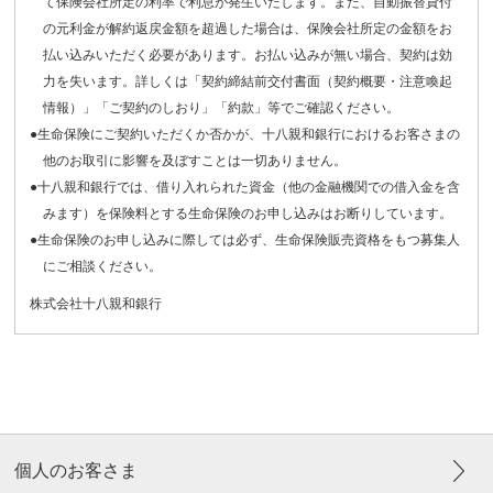
て保険会社所定の利率で利息が発生いたします。また、自動振替貸付
の元利金が解約返戻金額を超過した場合は、保険会社所定の金額をお
払い込みいただく必要があります。お払い込みが無い場合、契約は効
力を失います。詳しくは「契約締結前交付書面（契約概要・注意喚起
情報）」「ご契約のしおり」「約款」等でご確認ください。
●生命保険にご契約いただくか否かが、十八親和銀行におけるお客さまの
他のお取引に影響を及ぼすことは一切ありません。
●十八親和銀行では、借り入れられた資金（他の金融機関での借入金を含
みます）を保険料とする生命保険のお申し込みはお断りしています。
●生命保険のお申し込みに際しては必ず、生命保険販売資格をもつ募集人
にご相談ください。
株式会社十八親和銀行
個人のお客さま