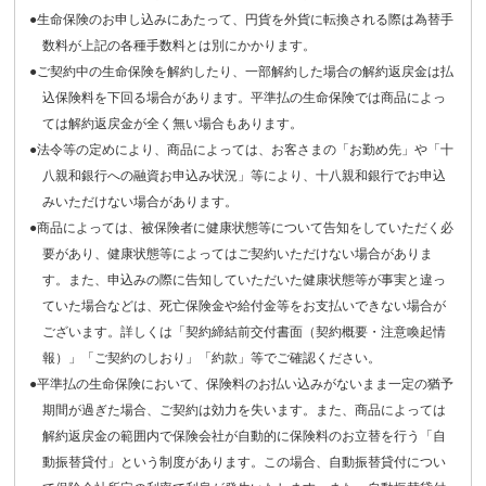
●生命保険のお申し込みにあたって、円貨を外貨に転換される際は為替手
数料が上記の各種手数料とは別にかかります。
●ご契約中の生命保険を解約したり、一部解約した場合の解約返戻金は払
込保険料を下回る場合があります。平準払の生命保険では商品によっ
ては解約返戻金が全く無い場合もあります。
●法令等の定めにより、商品によっては、お客さまの「お勤め先」や「十
八親和銀行への融資お申込み状況」等により、十八親和銀行でお申込
みいただけない場合があります。
●商品によっては、被保険者に健康状態等について告知をしていただく必
要があり、健康状態等によってはご契約いただけない場合がありま
す。また、申込みの際に告知していただいた健康状態等が事実と違っ
ていた場合などは、死亡保険金や給付金等をお支払いできない場合が
ございます。詳しくは「契約締結前交付書面（契約概要・注意喚起情
報）」「ご契約のしおり」「約款」等でご確認ください。
●平準払の生命保険において、保険料のお払い込みがないまま一定の猶予
期間が過ぎた場合、ご契約は効力を失います。また、商品によっては
解約返戻金の範囲内で保険会社が自動的に保険料のお立替を行う「自
動振替貸付」という制度があります。この場合、自動振替貸付につい