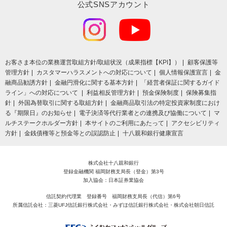
公式SNSアカウント
お客さま本位の業務運営取組⽅針/取組状況（成果指標【KPI】）
顧客保護等
管理方針
カスタマーハラスメントへの対応について
個人情報保護宣言
金
融商品勧誘方針
金融円滑化に関する基本方針
「経営者保証に関するガイド
ライン」への対応について
利益相反管理方針
預金保険制度
保険募集指
針
外国為替取引に関する取組方針
金融商品取引法の特定投資家制度におけ
る『期限日』のお知らせ
電子決済等代行業者との連携及び協働について
マ
ルチステークホルダー方針
本サイトのご利用にあたって
アクセシビリティ
方針
金銭債権等と預金等との誤認防止
十八親和銀行健康宣言
株式会社十八親和銀行
登録金融機関 福岡財務支局長（登金）第3号
加入協会：日本証券業協会
信託契約代理業 登録番号 福岡財務支局長（代信）第6号
所属信託会社：三菱UFJ信託銀行株式会社・みずほ信託銀行株式会社・株式会社朝日信託