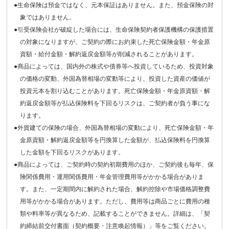
●生命保険は預金ではなく、元本保証はありません。また、預金保険の対
象ではありません。
●引受保険会社が破綻した場合には、生命保険契約者保護機構の保護措置
の対象になりますが、ご契約の際にお約束した死亡保険金額・年金原
資額・給付金額・解約返戻金額等が削減されることがあります。
●商品によっては、国内外の株式や債券等へ投資しているため、投資対象
の価格の変動、外国為替相場の変動等により、投資した資産の価値が
投資元本を割り込むことがあります。死亡保険金額・年金原資額・解
約返戻金額等が払込保険料を下回るリスクは、ご契約者が負う事にな
ります。
●外貨建ての保険の場合、外国為替相場の変動により、死亡保険金額・年
金原資額・解約返戻金額等を円換算した金額が、払込保険料を円換算
した金額を下回るリスクがあります。
●商品によっては、ご契約時の契約初期費用のほか、ご契約後も毎年、保
険関係費用・運用関係費用・年金管理費用等がかかる場合がありま
す。また、一定期間内に解約された場合、解約控除や市場価格調整費
用等がかかる場合があります。ただし、費用等は商品ごとに費用の種
類や料率等が異なるため、記載することができません。詳細は、「契
約締結前交付書面（契約概要・注意喚起情報）」等をご覧ください。