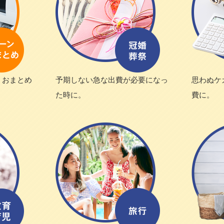
・おまとめ
予期しない急な出費が必要になっ
思わぬケ
た時に。
費に。