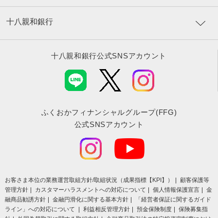
十八親和銀行
十八親和銀行公式SNSアカウント
ふくおかフィナンシャルグループ(FFG)
公式SNSアカウント
お客さま本位の業務運営取組⽅針/取組状況（成果指標【KPI】）
顧客保護等
管理方針
カスタマーハラスメントへの対応について
個人情報保護宣言
金
融商品勧誘方針
金融円滑化に関する基本方針
「経営者保証に関するガイド
ライン」への対応について
利益相反管理方針
預金保険制度
保険募集指