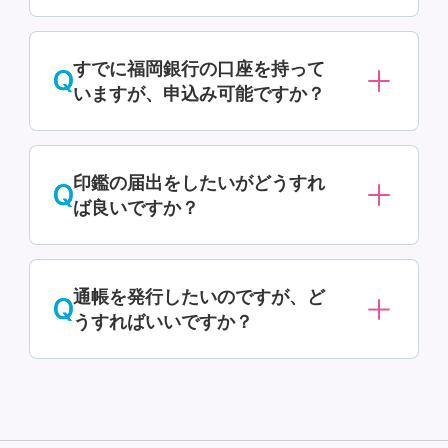
署名用電子証明書のパスワードを登録
すでに福岡銀行の口座を持って
されていない場合は、セブン銀行ATM
いますが、申込み可能ですか？
でのお申込みができません。銀行HPよ
り来店予約のうえ、銀行窓口でお申込
みをお願いします。（
来店予約
）
当行口座をお持ちでない方のみ申込み
印鑑の届出をしたいがどうすれ
できます。（2口座目の作成は不可）
ば良いですか？
セブン銀行ATMでお申込みいただいた
通帳を発行したいのですが、ど
口座は「印鑑レス」口座となります。
うすればいいですか？
印鑑の届出が必要な方は、後日銀行窓
口で申し出ください。お急ぎの場合
は、銀行窓口での口座開設をお勧めし
セブン銀行ATMでの口座開設お申込み
ます。（
来店予約
）
では、通帳発行しない口座「ネットワ
ン口座」となります。通帳発行をご希