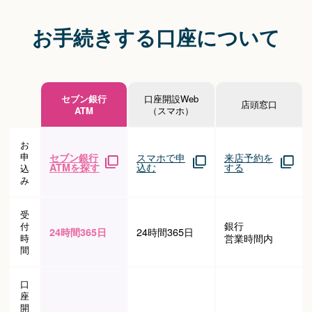
お手続きする口座について
セブン銀行
口座開設Web
店頭窓口
ATM
（スマホ）
お
申
セブン銀行
スマホで申
来店予約を
ATMを探す
込む
する
込
み
受
銀行
付
24時間365日
24時間365日
時
営業時間内
間
口
座
開