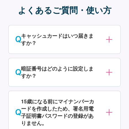
よくあるご質問・使い方
キャッシュカードはいつ届きま
すか？
口座開設完了のメール受信後、1週間か
暗証番号はどのように設定しま
ら2週間でご自宅に簡易書留にて郵送い
すか？
たします。
ATM画面の案内に従い、4桁の暗証番号
15歳になる前にマイナンバーカ
を2回入力して設定します。生年月日や
ードを作成したため、署名用電
電話番号など推測されやすい番号は登
子証明書パスワードの登録があ
録できません。
りません。