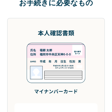
お手続きに必要なもの
・本サービスで開設する口座は通帳を発行
しません。インターネット専用口座〔Net-
One（ネットワン）口座〕になります。通
帳発行をご希望のお客さまは店舗での開設
をお願いします。Net-One（ネットワン）
口座については
こちら
・本サービスで開設する口座は印鑑の登録
を行いません。
＜キャッシュカードのお届けに関して＞
・キャッシュカードは口座開設完了から1
～2週間程度でご自宅に簡易書留でお届け
いたしますが、時期によりキャッシュカー