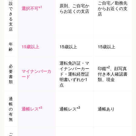
ご自宅／勤務先
設
原則、ご自宅か
※1
選択不可
からお近くの支
で
らお近くの支店
き
店
る
支
店
年
15歳以上
15歳以上
15歳以上
齢
運転免許証・マ
必
※2
イナンバーカー
印鑑
、顔写真
マイナンバーカ
要
ド・運転経歴証
付き本人確認書
書
ード
明書いずれか1
類、現金
類
点
通
帳
※3
※3
通帳レス
通帳レス
通帳あり
の
有
無
ご