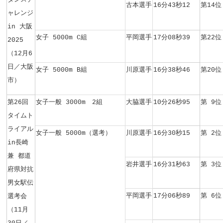
古本選手
16分43秒12
第14位
ャレンジ
in 大阪
女子 5000m C組
平岡選手
17分08秒39
第22位
2025
（12月6
日／大阪
女子 5000m B組
川原選手
16分38秒46
第20位
市）
第26回
女子一般 3000m 2組
大脇選手
10分26秒95
第 9位
タイムト
ライアル
女子一般 5000m（選考）
川原選手
16分30秒15
第 2位
in長崎
兼 都道
岩井選手
16分31秒63
第 3位
府県対抗
男女駅伝
平岡選手
17分06秒89
第 6位
選考会
（
11月