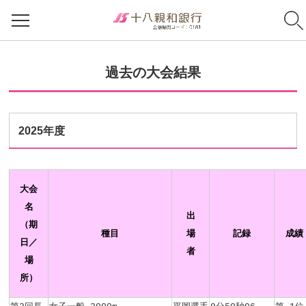
過去の大会結果
2025年度
大会
名
出
（期
種目
場
記録
成績
日／
者
場
所）