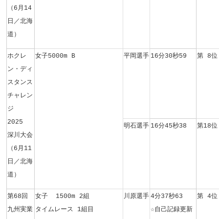
（6月14
日／北海
道）
ホクレ
女子5000m B
平岡選手
16分30秒59
第 8位
ン・ディ
スタンス
チャレン
ジ
2025
明石選手
16分45秒38
第18位
深川大会
（6月11
日／北海
道）
第68回
女子 1500m 2組
川原選手
4分37秒63
第 4位
九州実業
タイムレース 1組目
☆
自己記録更新