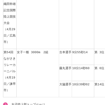
織田幹雄
記念国際
陸上競技
大会
（4月29
日／広島
市）
第54回
女子一般 3000m 2組
古本選手
9分55秒14
第 3位
ながさき
リレーカ
藤丸選手
10分14秒60
第 6位
ーニバル
（
4月19
日／諫早
大脇選手
10分39秒02
第14位
市）
女子陸上部トップページ