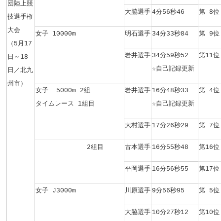
団陸上競
大脇選手
4分56秒46
第 8位
技選手権
大会
女子 10000m
明石選手
34分33秒84
第 9位
（5月17
岩井選手
34分59秒52
第11位
日～18
☆自己記録更新
日／北九
州市）
女子 5000m 2組
岩井選手
16分48秒33
第 4位
タイムレース 1組目
☆自己記録更新
大村選手
17分26秒29
第 7位
2組目
古本選手
16分55秒48
第16位
平岡選手
16分56秒55
第17位
女子 J3000m
川原選手
9分56秒95
第 5位
大脇選手
10分27秒12
第10位