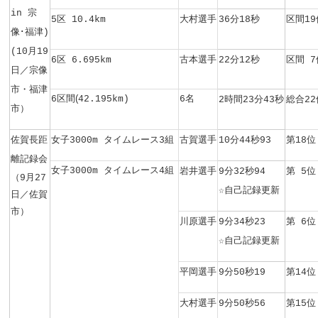
in 宗
5区 10.4km
大村選手
36分18秒
区間19
像･福津)
(10月19
6区 6.695km
古本選手
22分12秒
区間 7
日／宗像
市・福津
(
名
6区間
42
.195km)
6
2時間23分43秒
総合22
市）
佐賀長距
女子3000m タイムレース
3組
古賀選手
10分44秒93
第18位
離記録会
女子3000m タイムレース4組
岩井選手
9分32秒94
第 5位
（
9月27
☆自己記録更新
佐賀
日／
市
）
川原選手
9分34秒23
第 6位
☆自己記録更新
平岡選手
9分50秒19
第14位
大村選手
9分50秒56
第15位