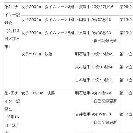
第3回ナ
女子3000m タイムレース3組
古賀選手
10分47秒16
第26位
イター記
女子3000m タイムレース4組
平岡選手
9分52秒46
第13位
録会
（
9月13
女子3000m タイムレース5組
川原選手
9分38秒93
第19位
日／諫早
☆自己記録更新
市）
女子5000m 決勝
明石選手
16分35秒49
第 1位
大村選手
17分13秒60
第 2位
古本選手
17分53秒73
第 3位
第2回ナ
女子 3000m 決勝
明石選手
9分23秒99
第 1位
イター記
☆自己記録更新
録会
岩井選手
9分39秒50
第 2位
（8
月16
☆自己記録更新
日／諫早