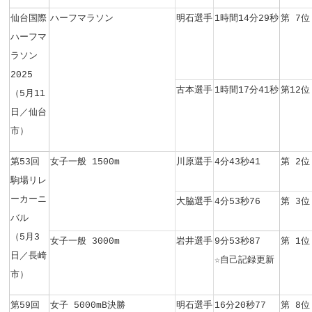
仙台国際
ハーフマラソン
明石選手
1時間14分29秒
第 7位
ハーフマ
ラソン
2025
古本選手
1時間17分41秒
第12位
（5月11
日／仙台
市）
第53回
女子一般 1500m
川原選手
4分43秒41
第 2位
駒場リレ
ーカーニ
大脇選手
4分53秒76
第 3位
バル
（5月3
女子一般 3000m
岩井選手
9分53秒87
第 1位
日／長崎
☆自己記録更新
市）
第59回
女子 5000mB決勝
明石選手
16分20秒77
第 8位