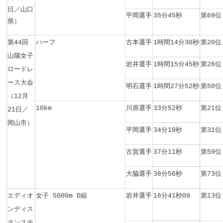
日／山口
平岡選手
35分45秒
第69位
県）
第44回
ハーフ
古本選手
1時間14分30秒
第20位
山陽女子
岩井選手
1時間15分45秒
第26位
ロードレ
ース大会
明石選手
1時間27分52秒
第50位
（12月
10km
川原選手
33分52秒
第21位
21日／
岡山市）
平岡選手
34分19秒
第31位
古賀選手
37分11秒
第59位
大脇選手
38分56秒
第73位
エディオ
女子 5000m D組
岩井選手
16分41秒09
第13位
ンディス
タンスチ