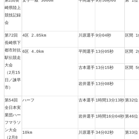
第2回長
女子一般 3000m
平岡選手
9分50秒06
第 1位
崎県陸上
競技記録
会
第72回
4区 2.85km
川原選手
9分04秒
区間 1
長崎県下
都市対抗
6区 4.0km
平岡選手
13分05秒
区間 2
駅伝競走
大会
古本選手
13分15秒
区間 5
（2月15
日／諫早
岩井選手
13分08秒
市）
第54回
ハーフ
古本選手
1時間13分13秒
第32位
全日本実
業団ハー
岩井選手
1時間16分04秒
第46位
フマラソ
ン大会
10km
川原選手
34分02秒
第33位
（2月8