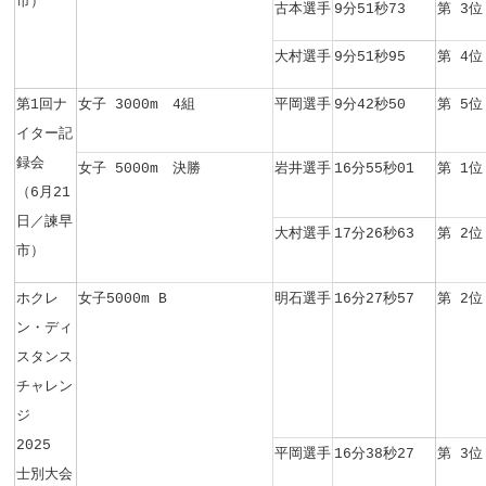
市）
古本選手
9分51秒73
第 3
大村選手
9分51秒95
第 4位
第1回ナ
女子 3000m 4組
平岡選手
9分42秒50
第 5位
イター記
録会
女子 5000m 決勝
岩井選手
16分55秒01
第 1位
（
6月21
日／諫早
大村選手
17分26秒63
第 2位
市）
ホクレ
女子5000m B
明石選手
16分27秒57
第 2位
ン・ディ
スタンス
チャレン
ジ
2025
平岡選手
16分38秒27
第 3位
士別大会