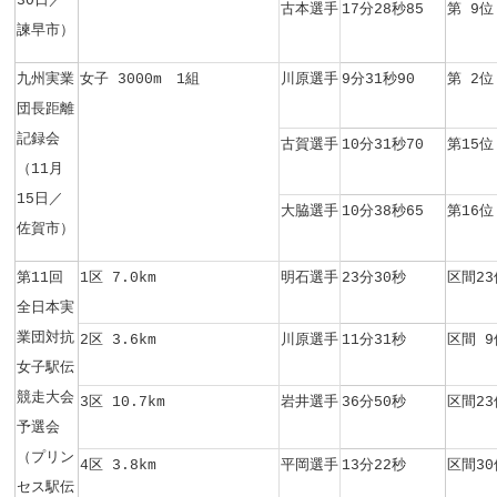
30日／
古本選手
17分28秒85
第 9位
諫早市）
九州実業
女子 3000m 1組
川原選手
9分31秒90
第 2位
団長距離
記録会
古賀選手
10分31秒70
第15位
（11月
15日／
大脇選手
10分38秒65
第16位
佐賀市）
第11回
1区 7.0km
明石選手
23分30秒
区間23
全日本実
業団対抗
2区 3.6km
川原選手
11分31秒
区間 9
女子駅伝
競走大会
3区 10.7km
岩井選手
36分50秒
区間23
予選会
（プリン
4区 3.8km
平岡選手
13分22秒
区間30
セス駅伝