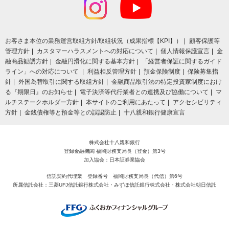
お客さま本位の業務運営取組⽅針/取組状況（成果指標【KPI】）
顧客保護等
管理方針
カスタマーハラスメントへの対応について
個人情報保護宣言
金
融商品勧誘方針
金融円滑化に関する基本方針
「経営者保証に関するガイド
ライン」への対応について
利益相反管理方針
預金保険制度
保険募集指
針
外国為替取引に関する取組方針
金融商品取引法の特定投資家制度におけ
る『期限日』のお知らせ
電子決済等代行業者との連携及び協働について
マ
ルチステークホルダー方針
本サイトのご利用にあたって
アクセシビリティ
方針
金銭債権等と預金等との誤認防止
十八親和銀行健康宣言
株式会社十八親和銀行
登録金融機関 福岡財務支局長（登金）第3号
加入協会：日本証券業協会
信託契約代理業 登録番号 福岡財務支局長（代信）第6号
所属信託会社：三菱UFJ信託銀行株式会社・みずほ信託銀行株式会社・株式会社朝日信託