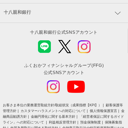
十八親和銀行
十八親和銀行公式SNSアカウント
ふくおかフィナンシャルグループ(FFG)
公式SNSアカウント
お客さま本位の業務運営取組⽅針/取組状況（成果指標【KPI】）
顧客保護等
管理方針
カスタマーハラスメントへの対応について
個人情報保護宣言
金
融商品勧誘方針
金融円滑化に関する基本方針
「経営者保証に関するガイド
ライン」への対応について
利益相反管理方針
預金保険制度
保険募集指
針
外国為替取引に関する取組方針
金融商品取引法の特定投資家制度におけ