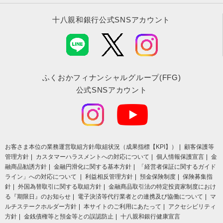
十八親和銀行公式SNSアカウント
ふくおかフィナンシャルグループ(FFG)
公式SNSアカウント
お客さま本位の業務運営取組⽅針/取組状況（成果指標【KPI】）
顧客保護等
管理方針
カスタマーハラスメントへの対応について
個人情報保護宣言
金
融商品勧誘方針
金融円滑化に関する基本方針
「経営者保証に関するガイド
ライン」への対応について
利益相反管理方針
預金保険制度
保険募集指
針
外国為替取引に関する取組方針
金融商品取引法の特定投資家制度におけ
る『期限日』のお知らせ
電子決済等代行業者との連携及び協働について
マ
ルチステークホルダー方針
本サイトのご利用にあたって
アクセシビリティ
方針
金銭債権等と預金等との誤認防止
十八親和銀行健康宣言