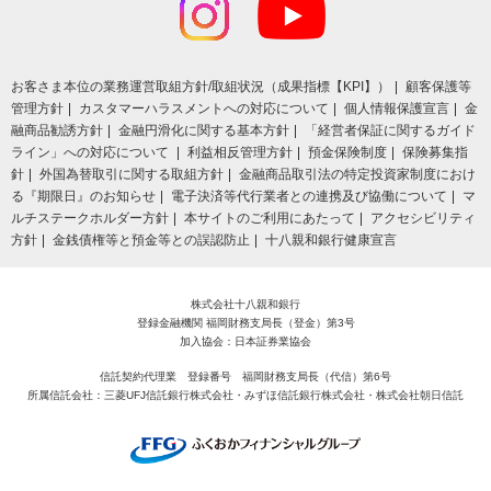
お客さま本位の業務運営取組⽅針/取組状況（成果指標【KPI】）
顧客保護等
管理方針
カスタマーハラスメントへの対応について
個人情報保護宣言
金
融商品勧誘方針
金融円滑化に関する基本方針
「経営者保証に関するガイド
ライン」への対応について
利益相反管理方針
預金保険制度
保険募集指
針
外国為替取引に関する取組方針
金融商品取引法の特定投資家制度におけ
る『期限日』のお知らせ
電子決済等代行業者との連携及び協働について
マ
ルチステークホルダー方針
本サイトのご利用にあたって
アクセシビリティ
方針
金銭債権等と預金等との誤認防止
十八親和銀行健康宣言
株式会社十八親和銀行
登録金融機関 福岡財務支局長（登金）第3号
加入協会：日本証券業協会
信託契約代理業 登録番号 福岡財務支局長（代信）第6号
所属信託会社：三菱UFJ信託銀行株式会社・みずほ信託銀行株式会社・株式会社朝日信託