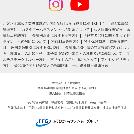
お客さま本位の業務運営取組⽅針/取組状況（成果指標【KPI】）
顧客保護等
管理方針
カスタマーハラスメントへの対応について
個人情報保護宣言
金
融商品勧誘方針
金融円滑化に関する基本方針
「経営者保証に関するガイド
ライン」への対応について
利益相反管理方針
預金保険制度
保険募集指
針
外国為替取引に関する取組方針
金融商品取引法の特定投資家制度におけ
る『期限日』のお知らせ
電子決済等代行業者との連携及び協働について
マ
ルチステークホルダー方針
本サイトのご利用にあたって
アクセシビリティ
方針
金銭債権等と預金等との誤認防止
十八親和銀行健康宣言
株式会社十八親和銀行
登録金融機関 福岡財務支局長（登金）第3号
加入協会：日本証券業協会
信託契約代理業 登録番号 福岡財務支局長（代信）第6号
所属信託会社：三菱UFJ信託銀行株式会社・みずほ信託銀行株式会社・株式会社朝日信託