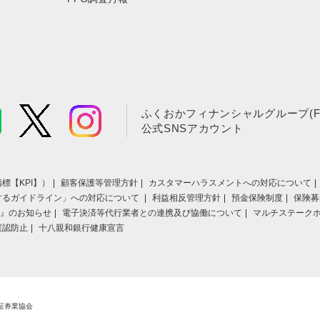
ふくおかフィナンシャルグループ(F
公式SNSアカウント
標【KPI】）
顧客保護等管理方針
カスタマーハラスメントへの対応について
するガイドライン」への対応について
利益相反管理方針
預金保険制度
保険募
』のお知らせ
電子決済等代行業者との連携及び協働について
マルチステーク
誤認防止
十八親和銀行健康宣言
証券業協会