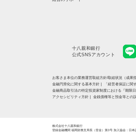
十八親和銀行
公式SNSアカウント
お客さま本位の業務運営取組⽅針/取組状況（成果指
金融円滑化に関する基本方針
「経営者保証に関
金融商品取引法の特定投資家制度における『期限日
アクセシビリティ方針
金銭債権等と預金等との
株式会社十八親和銀行
登録金融機関 福岡財務支局長（登金）第3号
加入協会：日本