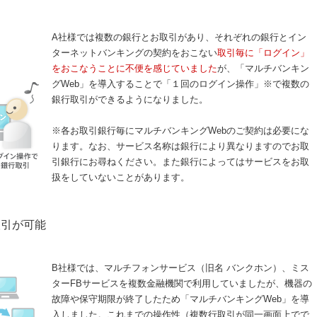
A社様では複数の銀行とお取引があり、それぞれの銀行とイン
ターネットバンキングの契約をおこない
取引毎に「ログイン」
をおこなうことに不便を感じていました
が、「マルチバンキン
グWeb」を導入することで「１回のログイン操作」※で複数の
銀行取引ができるようになりました。
※各お取引銀行毎にマルチバンキングWebのご契約は必要にな
ります。なお、サービス名称は銀行により異なりますのでお取
引銀行にお尋ねください。また銀行によってはサービスをお取
扱をしていないことがあります。
取引が可能
B社様では、マルチフォンサービス（旧名 バンクホン）、ミス
ターFBサービスを複数金融機関で利用していましたが、機器の
故障や保守期限が終了したため「マルチバンキングWeb」を導
入しました。これまでの操作性（複数行取引が同一画面上でで