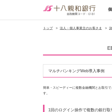
個
トップ
>
法人・個人事業主のお客さま
>
決
E
マルチバンキングWeb導入事例
簡単・スピーディーに複数金融機関とお取引で
す。
1回のログイン操作で複数の銀行取