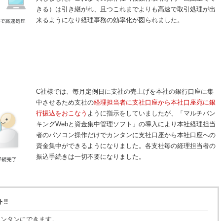
きる）は引き継がれ、且つこれまでよりも高速で取引処理が出
来るようになり経理事務の効率化が図られました。
C社様では、毎月定例日に支社の売上げを本社の銀行口座に集
中させるため支社の
経理担当者に支社口座から本社口座宛に銀
行振込をおこなう
ように指示をしていましたが、「マルチバン
キングWebと資金集中管理ソフト」の導入により本社経理担当
者のパソコン操作だけでカンタンに支社口座から本社口座への
資金集中ができるようになりました。各支社毎の経理担当者の
振込手続きは一切不要になりました。
!!
カンタンにできます。