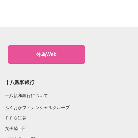
外為Web
十八親和銀行
十八親和銀行について
ふくおかフィナンシャルグループ
ＦＦＧ証券
女子陸上部