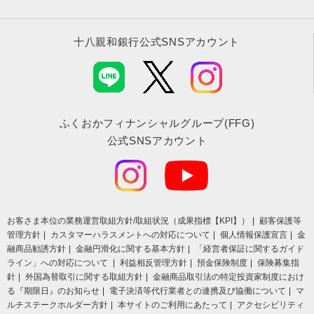
十八親和銀行公式SNSアカウント
ふくおかフィナンシャルグループ(FFG)
公式SNSアカウント
お客さま本位の業務運営取組⽅針/取組状況（成果指標【KPI】）
顧客保護等
管理方針
カスタマーハラスメントへの対応について
個人情報保護宣言
金
融商品勧誘方針
金融円滑化に関する基本方針
「経営者保証に関するガイド
ライン」への対応について
利益相反管理方針
預金保険制度
保険募集指
針
外国為替取引に関する取組方針
金融商品取引法の特定投資家制度におけ
る『期限日』のお知らせ
電子決済等代行業者との連携及び協働について
マ
ルチステークホルダー方針
本サイトのご利用にあたって
アクセシビリティ