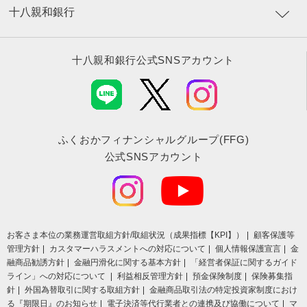
十八親和銀行
十八親和銀行公式SNSアカウント
ふくおかフィナンシャルグループ(FFG)
公式SNSアカウント
お客さま本位の業務運営取組⽅針/取組状況（成果指標【KPI】）
顧客保護等
管理方針
カスタマーハラスメントへの対応について
個人情報保護宣言
金
融商品勧誘方針
金融円滑化に関する基本方針
「経営者保証に関するガイド
ライン」への対応について
利益相反管理方針
預金保険制度
保険募集指
針
外国為替取引に関する取組方針
金融商品取引法の特定投資家制度におけ
る『期限日』のお知らせ
電子決済等代行業者との連携及び協働について
マ