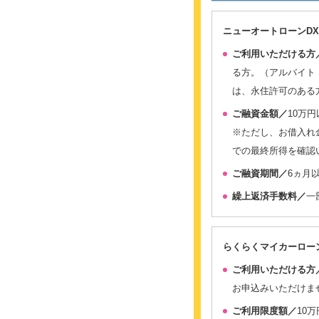
ニューオートローンD
ご利用いただける方
る方。（アルバイト
は、永住許可のある
ご融資金額／
10万円
※ただし、お借入れ
での最終所得を確認
ご融資期間／
6ヵ月
繰上返済手数料／
一
らくらくマイカーロー
ご利用いただける方
お申込みいただけま
ご利用限度額／
10