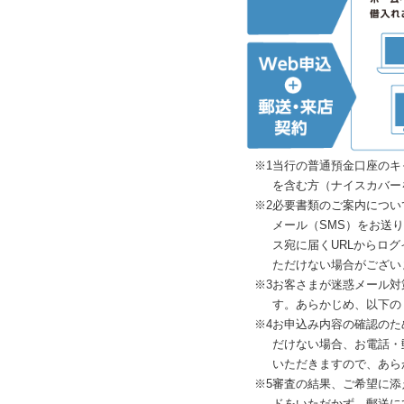
※1
当行の普通預金口座のキ
を含む方（ナイスカバー
※2
必要書類のご案内については
メール（SMS）をお送
ス宛に届くURLからロ
ただけない場合がござい
※3
お客さまが迷惑メール対
す。あらかじめ、以下のドメ
※4
お申込み内容の確認のた
だけない場合、お電話・
いただきますので、あら
※5
審査の結果、ご希望に添
ドをいただかず、郵送に