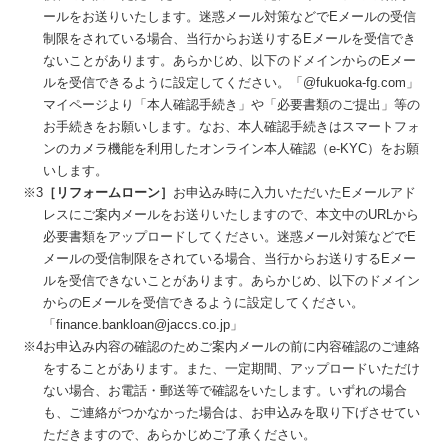
ールをお送りいたします。迷惑メール対策などでEメールの受信
制限をされている場合、当行からお送りするEメールを受信でき
ないことがあります。あらかじめ、以下のドメインからのEメー
ルを受信できるように設定してください。「@fukuoka-fg.com」
マイページより「本人確認手続き」や「必要書類のご提出」等の
お手続きをお願いします。なお、本人確認手続きはスマートフォ
ンのカメラ機能を利用したオンライン本人確認（e-KYC）をお願
いします。
※3
［リフォームローン］
お申込み時に入力いただいたEメールアド
レスにご案内メールをお送りいたしますので、本文中のURLから
必要書類をアップロードしてください。迷惑メール対策などでE
メールの受信制限をされている場合、当行からお送りするEメー
ルを受信できないことがあります。あらかじめ、以下のドメイン
からのEメールを受信できるように設定してください。
「finance.bankloan@jaccs.co.jp」
※4
お申込み内容の確認のためご案内メールの前に内容確認のご連絡
をすることがあります。また、一定期間、アップロードいただけ
ない場合、お電話・郵送等で確認をいたします。いずれの場合
も、ご連絡がつかなかった場合は、お申込みを取り下げさせてい
ただきますので、あらかじめご了承ください。