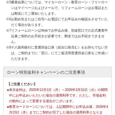
※5
審査結果については、マイカーローン・教育ローン・フリーロー
ンはマイページおよびメールで、リフォームローンはお電話また
は郵送にてご通知いたします。
※6
お勤め先またはご⾃宅へお電話にてお申込みの確認をさせていた
だく場合があります。
※7
リフォームローンはWebでお申込み後、別途窓口での正式審査申
込兼ご契約のお手続きが必要です。郵送ではお手続きできませ
ん。
※8
十八親和銀行に普通預金口座（総合口座含む）をお持ちでない方
は、ご契約までに「窓口」にてご返済用普通預金口座をご作成い
ただきます。
ローン特別金利キャンペーンのご注意事項
【ご注意ください】
●
表示金利は、2025年12月1日（月）～2026年3月31日（火）の期間
中にお申込みいただいた場合の適用利率です。ただし、市場金利
の動向によって変更する場合がございます。
●
教育カードローンについては、上記期間中にお申込み後、2026年4
月23日（木）までにご契約が完了した場合の適用利率となりま