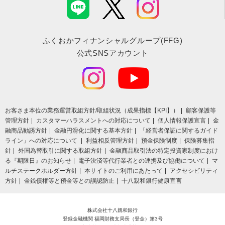
ふくおかフィナンシャルグループ(FFG)
公式SNSアカウント
お客さま本位の業務運営取組⽅針/取組状況（成果指標【KPI】）
顧客保護等
管理方針
カスタマーハラスメントへの対応について
個人情報保護宣言
金
融商品勧誘方針
金融円滑化に関する基本方針
「経営者保証に関するガイド
ライン」への対応について
利益相反管理方針
預金保険制度
保険募集指
針
外国為替取引に関する取組方針
金融商品取引法の特定投資家制度におけ
る『期限日』のお知らせ
電子決済等代行業者との連携及び協働について
マ
ルチステークホルダー方針
本サイトのご利用にあたって
アクセシビリティ
方針
金銭債権等と預金等との誤認防止
十八親和銀行健康宣言
株式会社十八親和銀行
登録金融機関 福岡財務支局長（登金）第3号