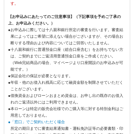
す。
【お申込みにあたってのご注意事項】（下記事項を予めご了承の
上、お申込みください。）
●
お申込みに際しては十八親和銀行所定の審査を行います。審査結
果によってはご希望に添えない場合がございますが、その場合お
断りする理由および内容についてはご回答いたしません。
●
十八親和銀行に普通預金口座（総合口座含む）をお持ちでない方
は、ご契約までにご返済用普通預金口座をご作成ください。
（Web完結商品の場合、マイページより口座開設のお申込みが可
能です。）
●
保証会社の保証が必要となります。
●
年収・他のお借入れ残高に応じて融資金額を制限させていただく
ことがございます。
●
借換資金およびローンおまとめ資金は、お申し出の既存のお借入
れのご返済以外にはご利用できません。
●
本ローンは特定の販売会社様でのご購入等に対する特別金利はご
用意しておりません。
●
「窓口」でご契約いただく場合
所定の期日までに審査結果通知書・運転免許証等の必要書類・印