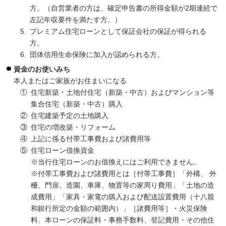
方。（自営業者の方は、確定申告書の所得金額が2期連続で
左記年収要件を満たす方。）
5.
プレミアム住宅ローンとして保証会社の保証が得られる
方。
6.
団体信用生命保険に加入が認められる方。
資金のお使いみち
本人またはご家族がお住まいになる
①
住宅新築・土地付住宅（新築・中古）およびマンション等
集合住宅（新築・中古）購入
②
住宅建築予定の土地購入
③
住宅の増改築・リフォーム
④
上記に係る付帯工事費および諸費用等
⑤
住宅ローン借換資金
※当行住宅ローンのお借換えにはご利用できません。
※付帯工事費および諸費用とは［付帯工事費］「外構、 外
柵、門扉、造園、車庫、物置等の家周り費用」「土地の造
成費用」「家具・家電の購入および配送設置費用（十八親
和銀行所定の金額の範囲内）」［諸費用等］・火災保険
料、本ローンの保証料・事務手数料、登記費用・その他住