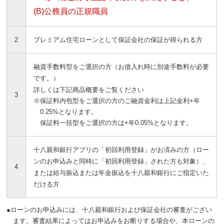
(B)公務員の正規職員
2
プレミアム住宅ローンとして保証会社の保証が得られる方
融資手数料型をご選択の方（お借入れ時に別途手数料が必要
です。）
詳しくは下記商品概要をご覧ください
3
※保証料内包型をご選択の方のご融資金利は上記金利+年
0.25%となります。
保証料一括型をご選択の方は+年0.05%となります。
十八親和銀行アプリの「初回利用登録」がお済みの方（ロー
ンのお申込みと同時に「初回利用登録」された方も対象）、
4
または給与振込または年金振込を十八親和銀行にご指定いた
だける方
●ローンのお申込みには、十八親和銀行および保証会社の審査がござい
ます。審査結果によってはお申込みをお断りする場合や、本ローンの