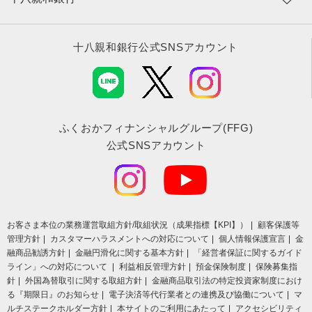
十八親和銀行公式SNSアカウント
ふくおかフィナンシャルグループ(FFG)
公式SNSアカウント
お客さま本位の業務運営取組⽅針/取組状況（成果指標【KPI】）
顧客保護等
管理方針
カスタマーハラスメントへの対応について
個人情報保護宣言
金
融商品勧誘方針
金融円滑化に関する基本方針
「経営者保証に関するガイド
ライン」への対応について
利益相反管理方針
預金保険制度
保険募集指
針
外国為替取引に関する取組方針
金融商品取引法の特定投資家制度におけ
る『期限日』のお知らせ
電子決済等代行業者との連携及び協働について
マ
ルチステークホルダー方針
本サイトのご利用にあたって
アクセシビリティ