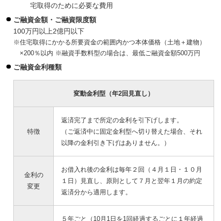
宅取得のために必要な費用
ご融資金額・ご融資限度額
100万円以上2億円以下
※住宅取得にかかる所要資金の範囲内かつ本体価格（土地＋建物）
×200％以内 ※融資手数料型の場合は、最低ご融資金額500万円
ご融資金利種類
変動金利型（年2回見直し）
返済完了まで所定の金利を引下げします。
特徴
（ご返済中に固定金利型へ切り替えた場合、それ
以降の金利引き下げはありません。）
お借入れ後の金利は毎年２回（４月１日・１０月
金利の
１日）見直し、原則として７月と翌年１月の約定
変更
返済分から適用します。
５年ごと（10月1日を1回経過するごとに１年経過