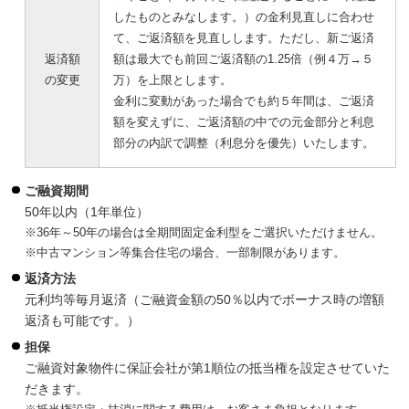
したものとみなします。）の金利見直しに合わせ
て、ご返済額を見直しします。ただし、新ご返済
返済額
額は最大でも前回ご返済額の1.25倍（例４万→５
の変更
万）を上限とします。
金利に変動があった場合でも約５年間は、ご返済
額を変えずに、ご返済額の中での元金部分と利息
部分の内訳で調整（利息分を優先）いたします。
ご融資期間
50年以内（1年単位）
※36年～50年の場合は全期間固定金利型をご選択いただけません。
※中古マンション等集合住宅の場合、一部制限があります。
返済方法
元利均等毎月返済（ご融資金額の50％以内でボーナス時の増額
返済も可能です。）
担保
ご融資対象物件に保証会社が第1順位の抵当権を設定させていた
だきます。