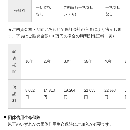
一括支払
ご融資時一括支払
一括支払
保証料
なし
い（★）
なし
★ご融資金額・期間とあわせて保証会社の審査により決定しま
す。下表はご融資金額100万円の場合の期間別保証料（例）
融
資
10年
20年
30年
35年
40年
5
期
間
保
8,652
14,810
19,264
21,033
22,553
25
証
円
円
円
円
円
円
料
団体信用生命保険
以下のいずれかの団体信用生命保険にご加入が必要です。