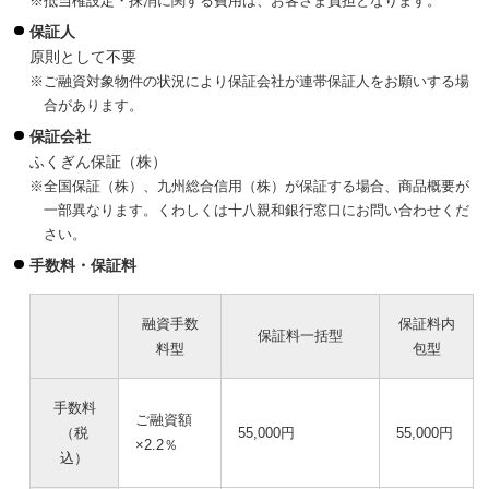
※抵当権設定・抹消に関する費用は、お客さま負担となります。
保証人
原則として不要
※ご融資対象物件の状況により保証会社が連帯保証人をお願いする場
合があります。
保証会社
ふくぎん保証（株）
※全国保証（株）、九州総合信用（株）が保証する場合、商品概要が
一部異なります。くわしくは十八親和銀行窓口にお問い合わせくだ
さい。
手数料・保証料
融資手数
保証料内
保証料一括型
料型
包型
手数料
ご融資額
（税
55,000円
55,000円
×2.2％
込）