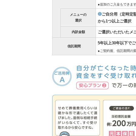
●追加のご入金もできま
❶
ご自分用（定時定
メニューの
選択
から1つ以上ご選択
ご選択いただいたメ
内訳金額
5年以上30年以下で
信託期間
●ご契約後、信託期間の