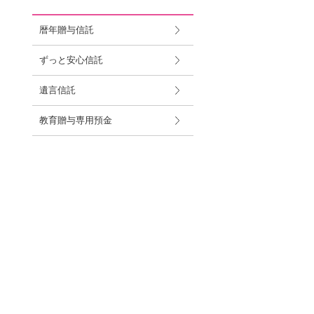
暦年贈与信託
ずっと安心信託
遺言信託
教育贈与専用預金