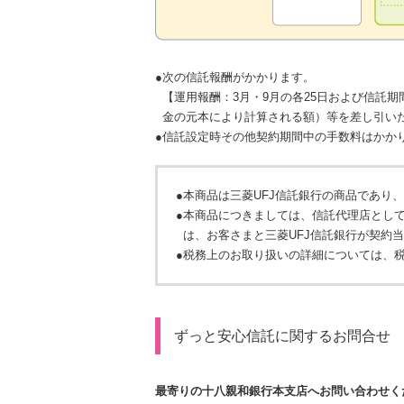
●
次の信託報酬がかかります。
【運用報酬：3月・9月の各25日および信託
金の元本により計算される額）等を差し引い
●
信託設定時その他契約期間中の手数料はかか
●
本商品は三菱UFJ信託銀行の商品であり
●
本商品につきましては、信託代理店とし
は、お客さまと三菱UFJ信託銀行が契約
●
税務上のお取り扱いの詳細については、
ずっと安心信託に関するお問合せ
最寄りの十八親和銀行本支店へお問い合わせく