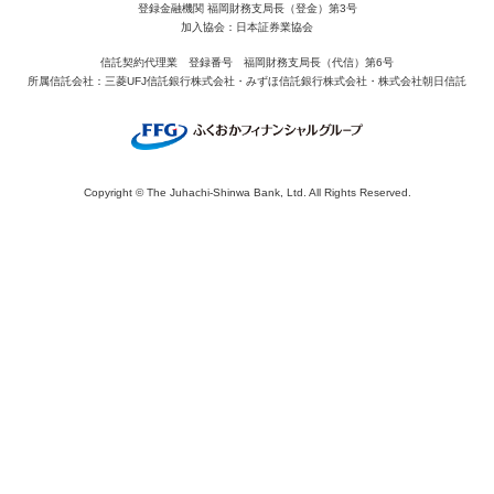
登録金融機関 福岡財務支局長（登金）第3号
加入協会：日本証券業協会
信託契約代理業 登録番号 福岡財務支局長（代信）第6号
所属信託会社：三菱UFJ信託銀行株式会社・みずほ信託銀行株式会社・株式会社朝日信託
Copyright © The Juhachi‐Shinwa Bank, Ltd. All Rights Reserved.