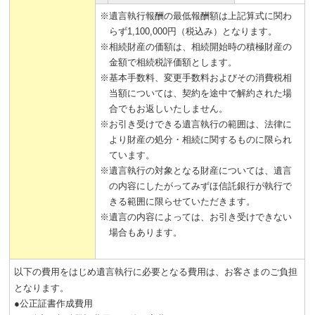
※
遺言執行報酬の最低報酬額は上記算式に関わ
らず1,100,000円（税込み）となります。
※
相続財産の価額は、相続開始時の積極財産の
金額で相続税評価額とします。
※
基本手数料、変更手数料およびその消費税相
当額については、契約を途中で解約された場
合でもお返しいたしません。
※
お引き受けできる遺言執行の範囲は、法律に
より財産の処分・相続に関するものに限られ
ています。
※
遺言執行の対象となる財産については、遺言
の内容にしたがってみずほ信託銀行が執行で
きる範囲に限らせていただきます。
※
遺言の内容によっては、お引き受けできない
場合もあります。
以下の費用をはじめ遺言執行に必要となる費用は、お客さまのご負担
となります。
●
公正証書作成費用