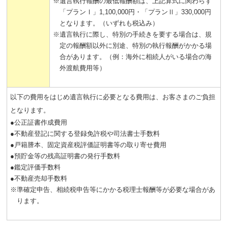
※
遺言執行報酬の最低報酬額は、上記算式に関わらず
「プランⅠ」1,100,000円・「プランⅡ」330,000円
となります。（いずれも税込み）
※
遺言執行に際し、特別の手続きを要する場合は、規
定の報酬額以外に別途、特別の執行報酬がかかる場
合があります。（例：海外に相続人がいる場合の海
外渡航費用等）
以下の費用をはじめ遺言執行に必要となる費用は、お客さまのご負担
となります。
●
公正証書作成費用
●
不動産登記に関する登録免許税や司法書士手数料
●
戸籍謄本、固定資産税評価証明書等の取り寄せ費用
●
預貯金等の残高証明書の発行手数料
●
鑑定評価手数料
●
不動産売却手数料
※
準確定申告、相続税申告等にかかる税理士報酬等が必要な場合があ
ります。