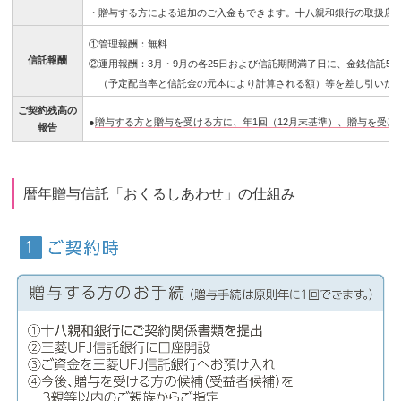
・贈与する方による追加のご入金もできます。十八親和銀行の取扱店も
①管理報酬：無料
信託報酬
②運用報酬：3月・9月の各25日および信託期間満了日に、金銭信託5
（予定配当率と信託金の元本により計算される額）等を差し引いた
ご契約残高の
●
贈与する方と贈与を受ける方に、年1回（12月末基準）、贈与を受け
報告
暦年贈与信託「おくるしあわせ」の仕組み