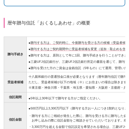
暦年贈与信託「おくるしあわせ」の概要
●
贈与する方は、ご契約時に、今後贈与を受ける方の候補（受益者候補
●
贈与する方はご契約期間中に受益者候補を変更（追加・取止めを含み
贈与手続き
●贈与する方は、原則として年に1回、贈与手続きを行うことができま
●三菱UFJ信託銀行が、三菱UFJ信託銀行所定の書面を通じて、贈与
●贈与を受けた方のご資金は金銭信託（5年もの）にて運用、管理いた
十八親和銀行の普通預金口座が必要となります（暦年贈与信託で贈与
受益者候補
ただし、受益者候補が以下の地域（※）にお住まいの場合は除きます
※東京都・神奈川県・千葉県・埼玉県・愛知県・大阪府・京都府・兵
信託期間
●5年以上30年以下で贈与する方がご指定ください。
●500万円以上3,300万円以下（贈与する方お一人につき1契約となりま
・贈与する方にご相続が発生した際に、贈与を受ける方に贈与した金
信託金額
お申し込みの際に信託金額をご相談させていただいております。本
・3,300万円を超える金額で信託設定を希望される場合は、三菱UF