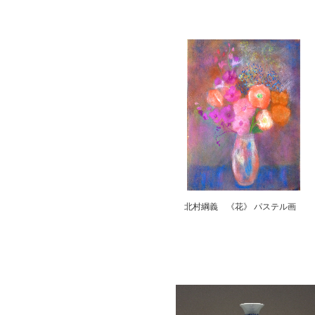
北村綱義 《花》 パス