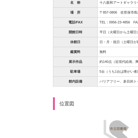
名 称
十八親和アートギャラリー（JU
場 所
〒857-0806 佐世保
電話/FAX
TEL：0956-23-4856 FA
開館日時
平日（火曜日から土曜日） 
休館日
日・月・祝日（土曜日が祝
鑑賞料
無料
展示作品
約140点（近現代絵画、
駐車場
5台（うち1台は障がい者
館内設備
バリアフリー、多目的ト
位置図