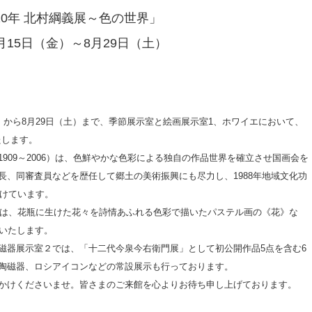
20年 北村綱義展～色の世界」
月15日（金）～8月29日（土）
から8月29日（土）まで、季節展示室と絵画展示室1、ホワイエにおいて、
たします。
09～2006）は、色鮮やかな色彩による独自の作品世界を確立させ国画会を
長、同審査員などを歴任して郷土の美術振興にも尽力し、1988年地域文化功
受けています。
では、花瓶に生けた花々を詩情あふれる色彩で描いたパステル画の《花》な
介いたします。
器展示室２では、「十二代今泉今右衛門展」として初公開作品5点を含む6
陶磁器、ロシアイコンなどの常設展示も行っております。
かけくださいませ。皆さまのご来館を心よりお待ち申し上げております。