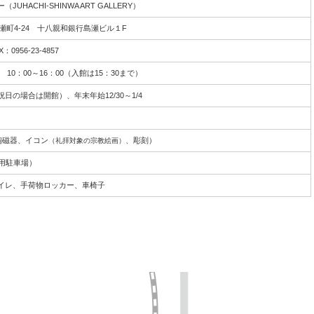
HACHI-SHINWA ART GALLERY）
市島瀬町4-24 十八親和銀行島瀬ビル１F
X：0956-23-4857
10：00～16：00（入館は15：30まで）
日の場合は開館）、年末年始12/30～1/4
陶磁器、イコン
、彫刻）
（礼拝対象の宗教絵画）
用駐車場）
イレ、手荷物ロッカー、車椅子