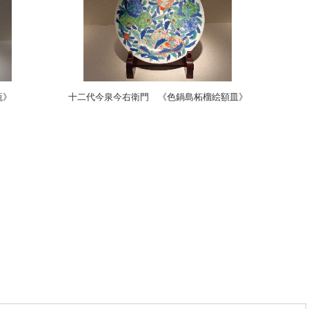
》 十二代今泉今右衛門 《色鍋島柘榴絵額皿》