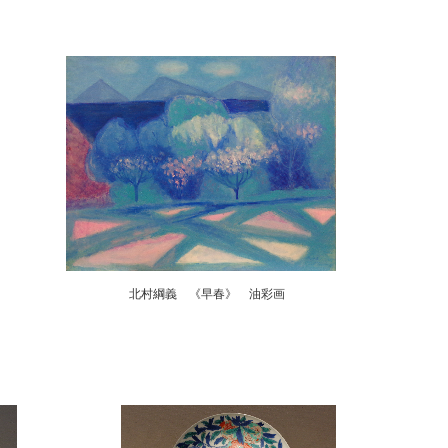
テル画 北村綱義 《早春》 油彩画