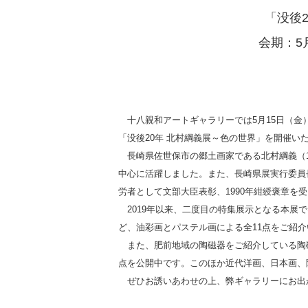
「没後
会期：5
十八親和アートギャラリーでは5月15日（金）
「没後20年 北村綱義展～色の世界」を開催い
長崎県佐世保市の郷土画家である北村綱義（19
中心に活躍しました。また、長崎県展実行委員
労者として文部大臣表彰、1990年紺綬褒章を
2019年以来、二度目の特集展示となる本展
ど、油彩画とパステル画による全11点をご紹
また、肥前地域の陶磁器をご紹介している陶磁
点を公開中です。このほか近代洋画、日本画、
ぜひお誘いあわせの上、弊ギャラリーにお出