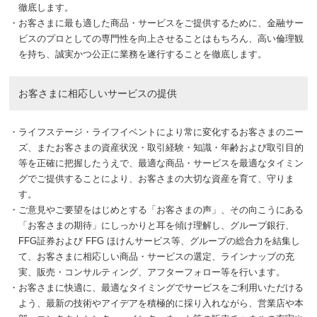
徹底します。
・
お客さまに最も適した商品・サービスをご提供するために、金融サー
ビスのプロとしての専門性を向上させることはもちろん、高い倫理観
を持ち、誠実かつ公正に業務を遂行することを徹底します。
お客さまに相応しいサービスの提供
・
ライフステージ・ライフイベントにより常に変化するお客さまのニー
ズ、またお客さまの資産状況・取引経験・知識・年齢および取引目的
等を正確に把握したうえで、最適な商品・サービスを最適なタイミン
グでご提供することにより、お客さまの大切な資産を育て、守りま
す。
・
ご意見やご要望をはじめとする「お客さまの声」、その向こうにある
「お客さまの期待」にしっかりと耳を傾け理解し、グループ銀行、
FFG証券および FFG ほけんサービス等、グループの総合力を結集し
て、お客さまに相応しい商品・サービスの選定、ラインナップの充
実、販売・コンサルティング、アフターフォロー等を行います。
・
お客さまに快適に、最適なタイミングでサービスをご利用いただける
よう、最新の技術やアイデアを積極的に採り入れながら、営業店や本