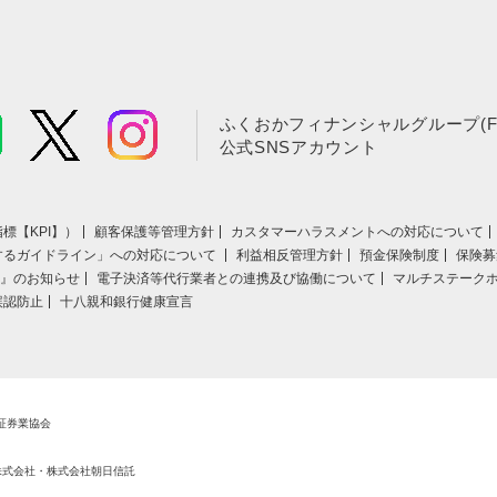
ふくおかフィナンシャルグループ(F
公式SNSアカウント
標【KPI】）
顧客保護等管理方針
カスタマーハラスメントへの対応について
するガイドライン」への対応について
利益相反管理方針
預金保険制度
保険募
』のお知らせ
電子決済等代行業者との連携及び協働について
マルチステーク
誤認防止
十八親和銀行健康宣言
証券業協会
株式会社・株式会社朝日信託