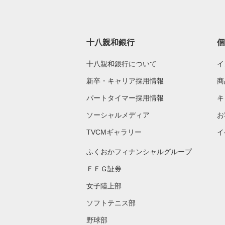
十八親和銀行
個
十八親和銀行について
イ
新卒・キャリア採用情報
商
パートタイマー採用情報
キ
ソーシャルメディア
お
TVCMギャラリー
イ
ふくおかフィナンシャルグループ
ＦＦＧ証券
女子陸上部
ソフトテニス部
野球部