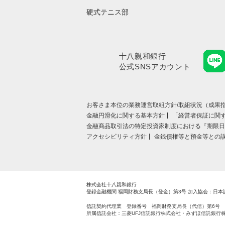
硬式テニス部
十八親和銀行
公式SNSアカウント
お客さま本位の業務運営取組⽅針/取組状況（成果指
金融円滑化に関する基本方針
「経営者保証に関
金融商品取引法の特定投資家制度における『期限日
アクセシビリティ方針
金銭債権等と預金等との
株式会社十八親和銀行
登録金融機関 福岡財務支局長（登金）第3号
加入協会：日本
信託契約代理業 登録番号 福岡財務支局長（代信）第6号
所属信託会社：三菱UFJ信託銀行株式会社・みずほ信託銀行