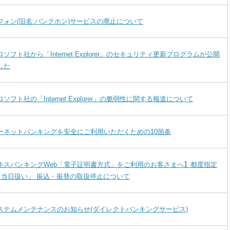
フォン(旧名:バンクホン)サービスの廃止について
ソフト社から「Internet Explorer」のセキュリティ更新プログラムが公開
した
ソフト社の「Internet Explorer」の脆弱性に関する報道について
ーネットバンキングを安全にご利用いただくための10箇条
ネスバンキングWeb「電子証明書方式」をご利用のお客さまへ】都度指定
 「当日扱い」 振込・振替の取扱停止について
ステムメンテナンスのお知らせ(ダイレクトバンキングサービス)