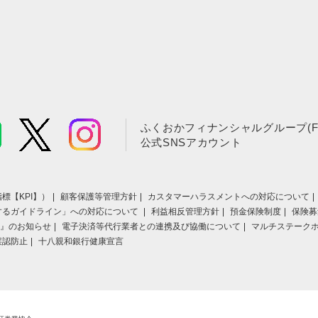
ふくおかフィナンシャルグループ(F
公式SNSアカウント
標【KPI】）
顧客保護等管理方針
カスタマーハラスメントへの対応について
するガイドライン」への対応について
利益相反管理方針
預金保険制度
保険募
』のお知らせ
電子決済等代行業者との連携及び協働について
マルチステーク
誤認防止
十八親和銀行健康宣言