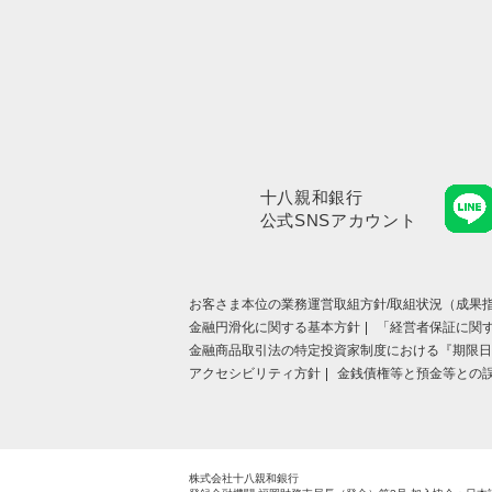
十八親和銀行
公式SNSアカウント
お客さま本位の業務運営取組⽅針/取組状況（成果指
金融円滑化に関する基本方針
「経営者保証に関
金融商品取引法の特定投資家制度における『期限日
アクセシビリティ方針
金銭債権等と預金等との
株式会社十八親和銀行