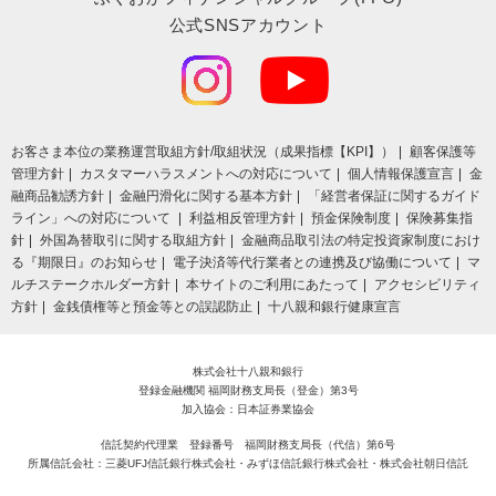
公式SNSアカウント
お客さま本位の業務運営取組⽅針/取組状況（成果指標【KPI】）
顧客保護等
管理方針
カスタマーハラスメントへの対応について
個人情報保護宣言
金
融商品勧誘方針
金融円滑化に関する基本方針
「経営者保証に関するガイド
ライン」への対応について
利益相反管理方針
預金保険制度
保険募集指
針
外国為替取引に関する取組方針
金融商品取引法の特定投資家制度におけ
る『期限日』のお知らせ
電子決済等代行業者との連携及び協働について
マ
ルチステークホルダー方針
本サイトのご利用にあたって
アクセシビリティ
方針
金銭債権等と預金等との誤認防止
十八親和銀行健康宣言
株式会社十八親和銀行
登録金融機関 福岡財務支局長（登金）第3号
加入協会：日本証券業協会
信託契約代理業 登録番号 福岡財務支局長（代信）第6号
所属信託会社：三菱UFJ信託銀行株式会社・みずほ信託銀行株式会社・株式会社朝日信託