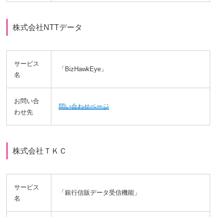
株式会社NTTデータ
サービス
「BizHawkEye」
名
お問い合
問い合わせページ
わせ先
株式会社ＴＫＣ
サービス
「銀行信販データ受信機能」
名