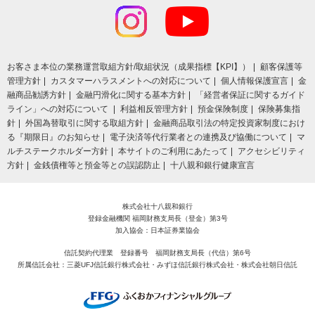
お客さま本位の業務運営取組⽅針/取組状況（成果指標【KPI】）
顧客保護等
管理方針
カスタマーハラスメントへの対応について
個人情報保護宣言
金
融商品勧誘方針
金融円滑化に関する基本方針
「経営者保証に関するガイド
ライン」への対応について
利益相反管理方針
預金保険制度
保険募集指
針
外国為替取引に関する取組方針
金融商品取引法の特定投資家制度におけ
る『期限日』のお知らせ
電子決済等代行業者との連携及び協働について
マ
ルチステークホルダー方針
本サイトのご利用にあたって
アクセシビリティ
方針
金銭債権等と預金等との誤認防止
十八親和銀行健康宣言
株式会社十八親和銀行
登録金融機関 福岡財務支局長（登金）第3号
加入協会：日本証券業協会
信託契約代理業 登録番号 福岡財務支局長（代信）第6号
所属信託会社：三菱UFJ信託銀行株式会社・みずほ信託銀行株式会社・株式会社朝日信託