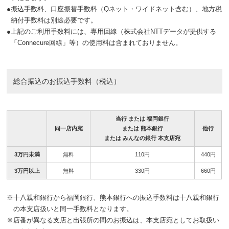
●
振込手数料、口座振替手数料（Qネット・ワイドネット含む）、地方税
納付手数料は別途必要です。
●
上記のご利用手数料には、専用回線（株式会社NTTデータが提供する
「Connecure回線」等）の使用料は含まれておりません。
総合振込のお振込手数料（税込）
当行 または 福岡銀行
同一店内宛
または 熊本銀行
他行
または みんなの銀行 本支店宛
3万円未満
無料
110円
440円
3万円以上
無料
330円
660円
※
十八親和銀行から福岡銀行、熊本銀行への振込手数料は十八親和銀行
の本支店扱いと同一手数料となります。
※
店番が異なる支店と出張所の間のお振込は、本支店宛としてお取扱い