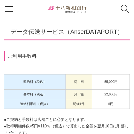
データ伝送サービス（AnserDATAPORT）
ご利用手数料
契約料（税込）
初 回
55,000円
基本料（税込）
月 額
22,000円
連絡利用料（税抜）
明細1件
5円
●
ご契約と手数料は店舗ごとに必要となります。
●
取得明細件数×5円×110％（税込）で算出した金額を翌月10日に引落し
いたします。