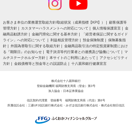
お客さま本位の業務運営取組⽅針/取組状況（成果指標【KPI】）
顧客保護等
管理方針
カスタマーハラスメントへの対応について
個人情報保護宣言
金
融商品勧誘方針
金融円滑化に関する基本方針
「経営者保証に関するガイド
ライン」への対応について
利益相反管理方針
預金保険制度
保険募集指
針
外国為替取引に関する取組方針
金融商品取引法の特定投資家制度におけ
る『期限日』のお知らせ
電子決済等代行業者との連携及び協働について
マ
ルチステークホルダー方針
本サイトのご利用にあたって
アクセシビリティ
方針
金銭債権等と預金等との誤認防止
十八親和銀行健康宣言
株式会社十八親和銀行
登録金融機関 福岡財務支局長（登金）第3号
加入協会：日本証券業協会
信託契約代理業 登録番号 福岡財務支局長（代信）第6号
所属信託会社：三菱UFJ信託銀行株式会社・みずほ信託銀行株式会社・株式会社朝日信託