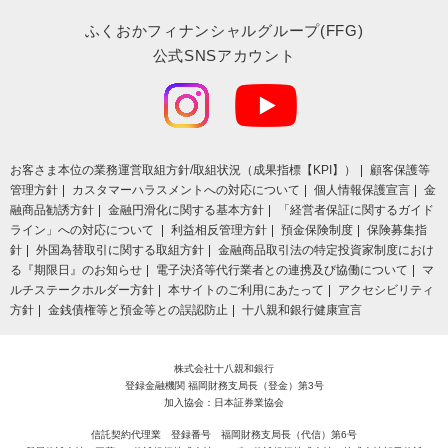
ふくおかフィナンシャルグループ(FFG)
公式SNSアカウント
お客さま本位の業務運営取組⽅針/取組状況（成果指標【KPI】）
顧客保護等
管理方針
カスタマーハラスメントへの対応について
個人情報保護宣言
金
融商品勧誘方針
金融円滑化に関する基本方針
「経営者保証に関するガイド
ライン」への対応について
利益相反管理方針
預金保険制度
保険募集指
針
外国為替取引に関する取組方針
金融商品取引法の特定投資家制度におけ
る『期限日』のお知らせ
電子決済等代行業者との連携及び協働について
マ
ルチステークホルダー方針
本サイトのご利用にあたって
アクセシビリティ
方針
金銭債権等と預金等との誤認防止
十八親和銀行健康宣言
株式会社十八親和銀行
登録金融機関 福岡財務支局長（登金）第3号
加入協会：日本証券業協会
信託契約代理業 登録番号 福岡財務支局長（代信）第6号