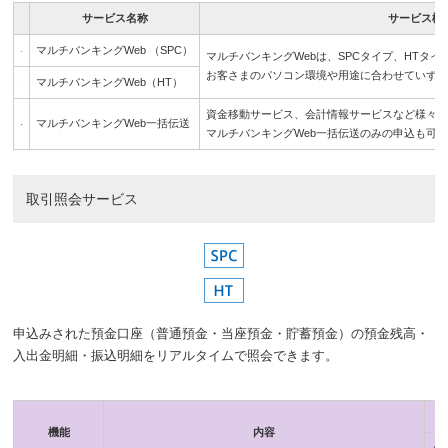
サービス名称
サービス機
マルチバンキングWeb （SPC）
マルチバンキングWebは、SPCタイプ、HTタ
お客さまのパソコン環境や用途に合わせていず
マルチバンキングWeb（HT）
資金移動サービス、会計情報サービスなど様々
マルチバンキングWeb一括伝送
マルチバンキングWeb一括伝送のみの申込も可
取引照会サービス
申込みされた預金口座（普通預金・当座預金・貯蓄預金）の預金残高・
入出金明細・振込明細をリアルタイムで照会できます。
機能
内容
銀