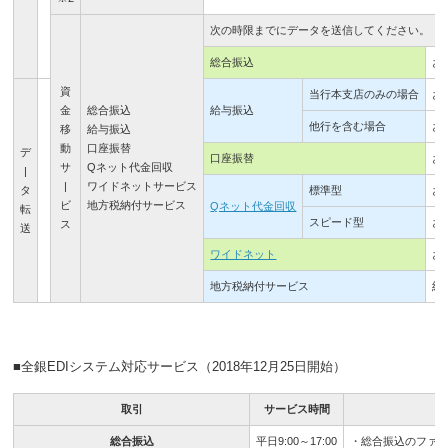
次の時限までにデータを送信してください。
総合振込
お
資
当行本支店のみの場合
お
金
総合振込
給与振込
他行を含む場合
お
移
給与振込
動
口座振替
デ
口座振替
お
サ
Qネット代金回収
|
|
ワイドネットサービス
タ
標準型
お
ビ
地方税納付サービス
Qネット代金回収
転
スピード型
お
ス
送
ワイドネット
お
地方税納付サービス
納
■全銀EDIシステム対応サービス（2018年12月25日開始）
取引
サービス時間
総合振込
平日9:00～17:00
・総合振込のファイ