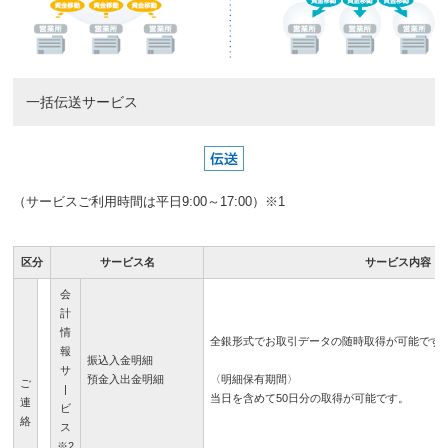
一括伝送サービス
（サービスご利用時間は平日9:00～17:00）※1
区分
サービス名
サービス内容
会
計
情
全銀形式でお取引データの随時取得が可能です
報
振込入金明細
サ
預金入出金明細
〈明細保有期間〉
ご
|
当日を含めて50日分の取得が可能です。
連
ビ
絡
ス
※2