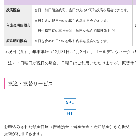
残高照会
当日、前日預金残高、当日の支払い可能残高を照会できます。
当日を含め15日分のお取引内容を照会できます。
入出金明細照会
8:
（日付指定有の再照会は、当日を含めて50日前まで）
振込明細照会
当日を含め15日分のお取引内容を照会できます。
＜祝日（注）、年末年始（12月31日～1月3日）、ゴールデンウィーク（
（注）：日曜日が祝日の場合、日曜日はご利用いただけますが、振替休日
振込・振替サービス
お申込みされた預金口座（普通預金・当座預金・通知預金）から振込・
振替が利用できます。