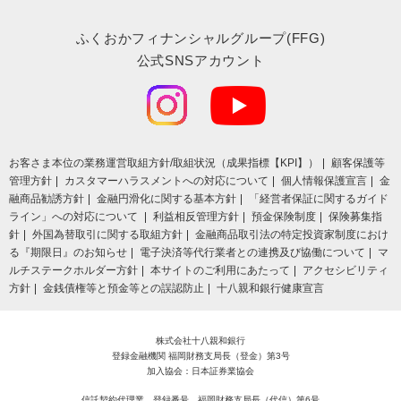
ふくおかフィナンシャルグループ(FFG)
公式SNSアカウント
お客さま本位の業務運営取組⽅針/取組状況（成果指標【KPI】）
顧客保護等
管理方針
カスタマーハラスメントへの対応について
個人情報保護宣言
金
融商品勧誘方針
金融円滑化に関する基本方針
「経営者保証に関するガイド
ライン」への対応について
利益相反管理方針
預金保険制度
保険募集指
針
外国為替取引に関する取組方針
金融商品取引法の特定投資家制度におけ
る『期限日』のお知らせ
電子決済等代行業者との連携及び協働について
マ
ルチステークホルダー方針
本サイトのご利用にあたって
アクセシビリティ
方針
金銭債権等と預金等との誤認防止
十八親和銀行健康宣言
株式会社十八親和銀行
登録金融機関 福岡財務支局長（登金）第3号
加入協会：日本証券業協会
信託契約代理業 登録番号 福岡財務支局長（代信）第6号