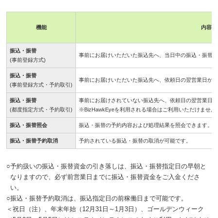
機能
内容
振込・振替
事前にお届けいただいた振込先へ、当日中の振込・振替
(事前登録方式)
振込・振替
事前にお届けいただいた振込先へ、依頼日の翌営業日から
(事前登録方式・予約取引)
振込・振替
事前にお届けされていない振込先へ、依頼日の翌営業日か
(都度指定方式・予約取引)
※BizHawkEyeを利用される場合はご利用いただけません
振込・振替照会
振込・振替の予約内容および処理結果を照会できます。
振込・振替予約取消
予約されている振込・振替の取消が可能です。
○
予約扱いの振込・振替資金の引き落しは、振込・振替指定日の早朝と
なりますので、必ず前営業日までに振込・振替資金をご入金くださ
い。
○
振込・振替予約取消は、振込指定日の前稼働日まで可能です。
＜祝日（注）、年末年始（12月31日～1月3日）、ゴールデンウィーク