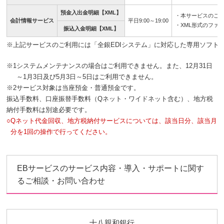
預金入出金明細【XML】
・本サービスのご
会計情報サービス
平日9:00～19:00
・XML形式のファ
振込入金明細【XML】
※
上記サービスのご利用には「全銀EDIシステム」に対応した専用ソフト
※1
システムメンテナンスの場合はご利用できません。また、12月31日
～1月3日及び5月3日～5日はご利用できません。
※2
サービス対象は当座預金・普通預金です。
振込手数料、口座振替手数料（Qネット・ワイドネット含む）、地方税
納付手数料は別途必要です。
○
Qネット代金回収、地方税納付サービスについては、該当日分、該当月
分を1回の操作で行ってください。
EBサービスのサービス内容・導入・サポートに関す
るご相談・お問い合わせ
十八親和銀行